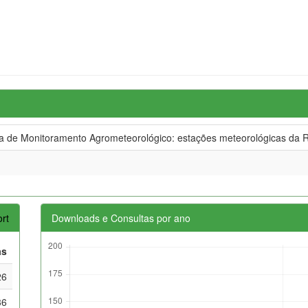
de Monitoramento Agrometeorológico: estações meteorológicas da R
rt
Downloads e Consultas por ano
as
26
36