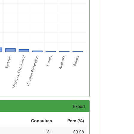
Export
Consultas
Perc.(%)
181
69,08