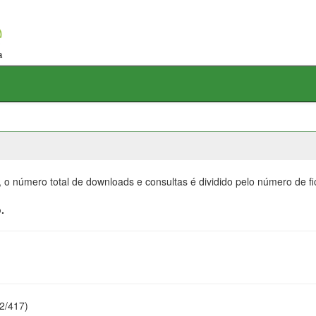
, o número total de downloads e consultas é dividido pelo número de f
.
22/417)