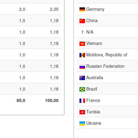
2,0
2,35
Germany
1,0
1,18
China
1,0
1,18
N/A
1,0
1,18
Vietnam
1,0
1,18
Moldova, Republic of
1,0
1,18
Russian Federation
1,0
1,18
Australia
1,0
1,18
Brazil
85,0
100,00
France
Tunisia
Ukraine