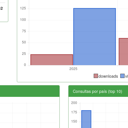
62
downloads
v
Consultas por país (top 10)