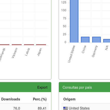
Export
Consultas por país
Downloads
Perc.(%)
Origem
76,0
89,41
United States