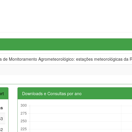
de Monitoramento Agrometeorológico: estações meteorológicas da R
rt
Downloads e Consultas por ano
as
53
32