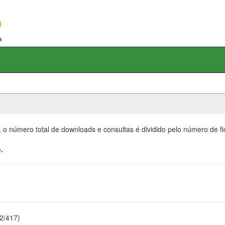
, o número total de downloads e consultas é dividido pelo número de f
.
22/417)