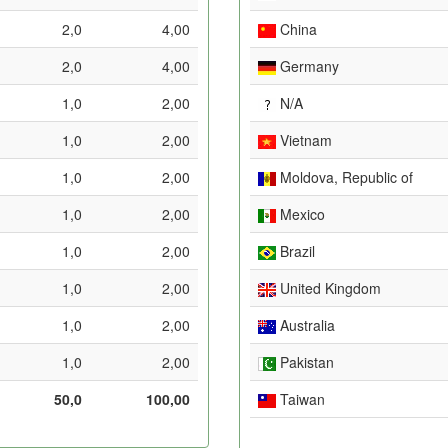
2,0
4,00
China
2,0
4,00
Germany
1,0
2,00
N/A
1,0
2,00
Vietnam
1,0
2,00
Moldova, Republic of
1,0
2,00
Mexico
1,0
2,00
Brazil
1,0
2,00
United Kingdom
1,0
2,00
Australia
1,0
2,00
Pakistan
50,0
100,00
Taiwan