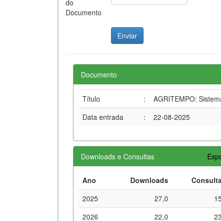
do
Documento
Documento
Título
:
AGRITEMPO: Sistema 
Data entrada
:
22-08-2025
Downloads e Consultas
Expo
Ano
Downloads
Consult
2025
27,0
1
2026
22,0
2