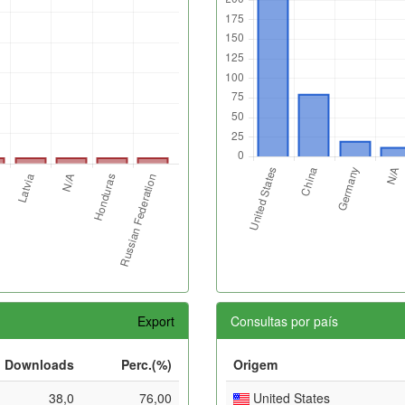
Export
Consultas por país
Downloads
Perc.(%)
Origem
38,0
76,00
United States