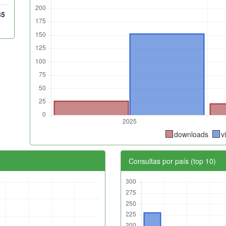
85
downloads
v
Consultas por país (top 10)