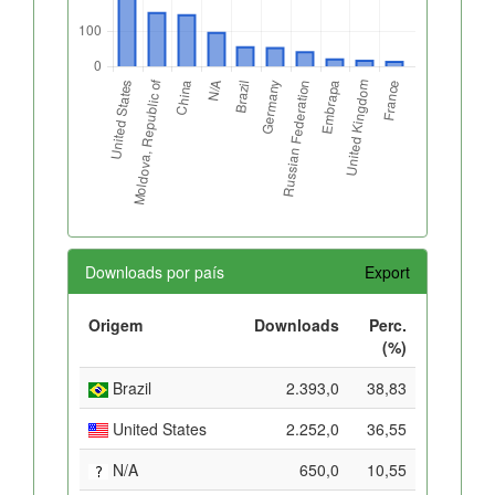
Downloads por país
Export
Origem
Downloads
Perc.
(%)
Brazil
2.393,0
38,83
United States
2.252,0
36,55
N/A
650,0
10,55