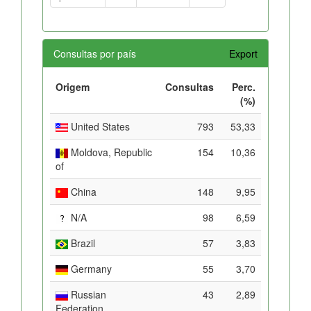
Consultas por país
Export
Origem
Consultas
Perc.
(%)
United States
793
53,33
Moldova, Republic
154
10,36
of
China
148
9,95
N/A
98
6,59
Brazil
57
3,83
Germany
55
3,70
Russian
43
2,89
Federation