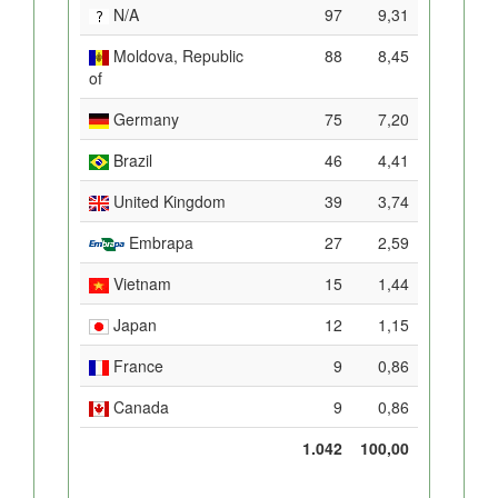
N/A
97
9,31
Moldova, Republic
88
8,45
of
Germany
75
7,20
Brazil
46
4,41
United Kingdom
39
3,74
Embrapa
27
2,59
Vietnam
15
1,44
Japan
12
1,15
France
9
0,86
Canada
9
0,86
1.042
100,00