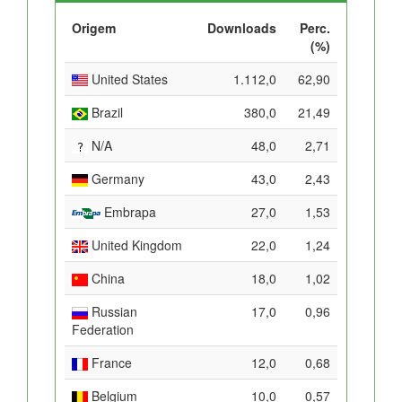
Origem
Downloads
Perc.
(%)
United States
1.112,0
62,90
Brazil
380,0
21,49
N/A
48,0
2,71
Germany
43,0
2,43
Embrapa
27,0
1,53
United Kingdom
22,0
1,24
China
18,0
1,02
Russian
17,0
0,96
Federation
France
12,0
0,68
Belgium
10,0
0,57