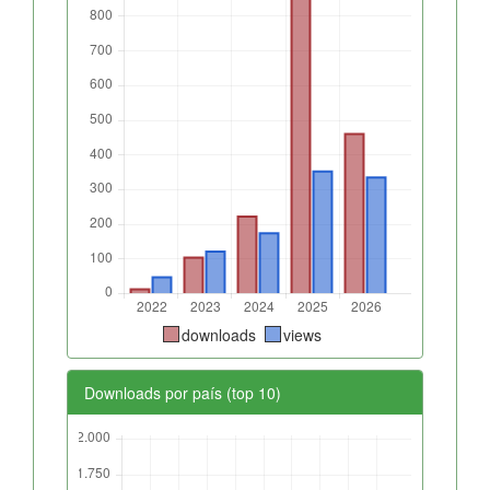
downloads
views
Downloads por país (top 10)