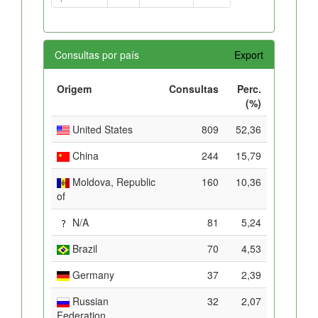
Consultas por país
Export
Origem
Consultas
Perc.
(%)
United States
809
52,36
China
244
15,79
Moldova, Republic
160
10,36
of
N/A
81
5,24
Brazil
70
4,53
Germany
37
2,39
Russian
32
2,07
Federation