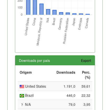
Downloads por país
Export
Origem
Downloads
Perc.
(%)
United States
1.191,0
59,61
Brazil
446,0
22,32
N/A
79,0
3,95