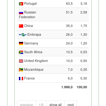
Portugal
63,5
3,18
Russian
51,5
2,58
Federation
China
35,0
1,75
Embrapa
26,0
1,30
Germany
24,0
1,20
South Africa
10,5
0,53
United Kingdom
10,0
0,50
Mozambique
7,0
0,35
France
6,0
0,30
1.998,0
100,00
previous
1/5
show all
next