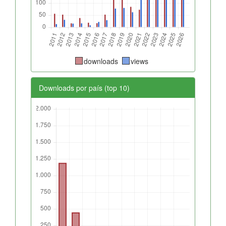
downloads
views
Downloads por país (top 10)