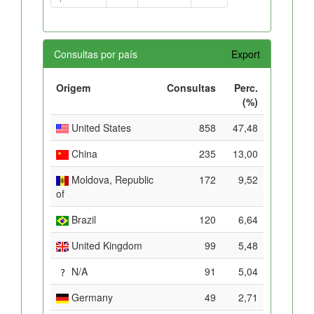
Consultas por país
Export
Origem
Consultas
Perc.
(%)
United States
858
47,48
China
235
13,00
Moldova, Republic
172
9,52
of
Brazil
120
6,64
United Kingdom
99
5,48
N/A
91
5,04
Germany
49
2,71