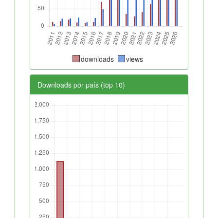
downloads
views
Downloads por país (top 10)