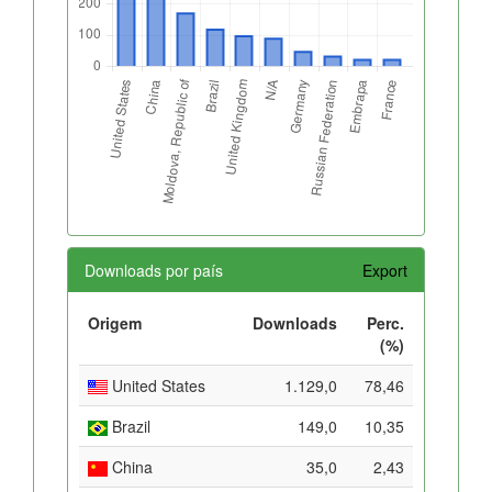
Downloads por país
Export
Origem
Downloads
Perc.
(%)
United States
1.129,0
78,46
Brazil
149,0
10,35
China
35,0
2,43