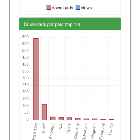
downloads
views
Downloads por país (top 10)