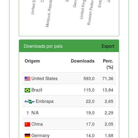
Downloads por país
Export
Origem
Downloads
Perc.
(%)
United States
593,0
71,36
Brazil
115,0
13,84
Embrapa
22,0
2,65
N/A
19,0
2,29
China
17,0
2,05
Germany
14,0
1,68