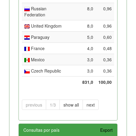
Russian
8,0
0,96
Federation
United Kingdom
8,0
0,96
Paraguay
5,0
0,60
France
4,0
0,48
Mexico
3,0
0,36
Czech Republic
3,0
0,36
831,0
100,00
previous
1/3
show all
next
Consultas por país
Export