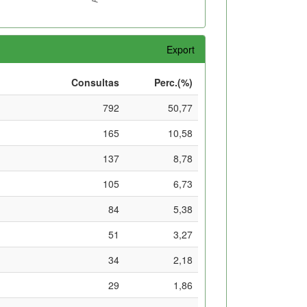
Export
Consultas
Perc.(%)
792
50,77
165
10,58
137
8,78
105
6,73
84
5,38
51
3,27
34
2,18
29
1,86