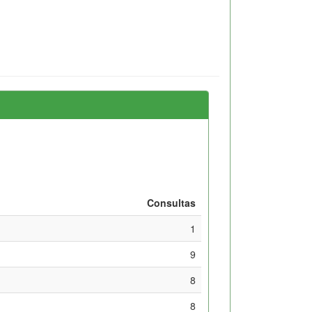
Consultas
1
9
8
8