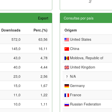
Export
Consultas por país
Downloads
Perc.(%)
Origem
572,0
63,56
United States
145,0
16,11
China
43,0
4,78
Moldova, Republic of
40,0
4,44
United Kingdom
23,0
2,56
N/A
15,0
1,67
Germany
11,0
1,22
France
10,0
1,11
Russian Federation