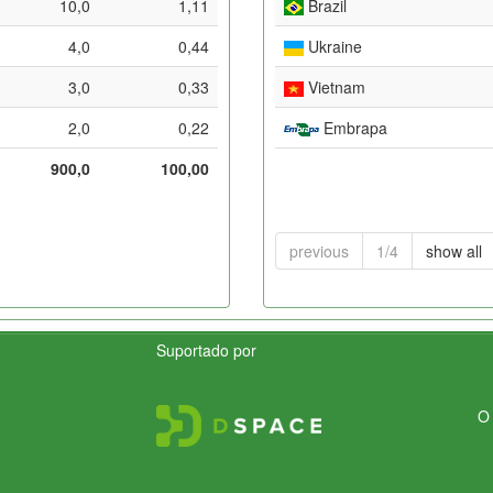
10,0
1,11
Brazil
4,0
0,44
Ukraine
3,0
0,33
Vietnam
2,0
0,22
Embrapa
900,0
100,00
previous
1/4
show all
Suportado por
O 