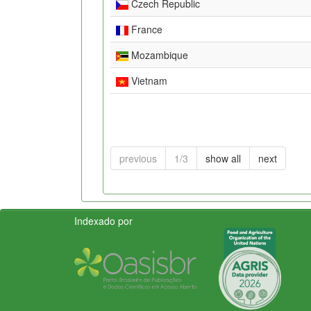
Czech Republic
France
Mozambique
Vietnam
previous
1/3
show all
next
Indexado por