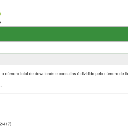
, o número total de downloads e consultas é dividido pelo número de f
.
22/417)