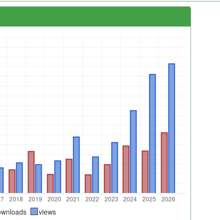
ownloads
views