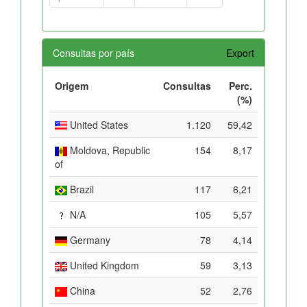
Consultas por país
Export
Origem
Consultas
Perc.
(%)
United States
1.120
59,42
Moldova, Republic
154
8,17
of
Brazil
117
6,21
N/A
105
5,57
Germany
78
4,14
United Kingdom
59
3,13
China
52
2,76