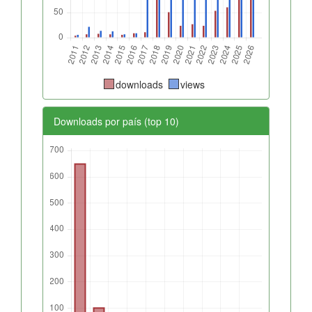
downloads
views
Downloads por país (top 10)