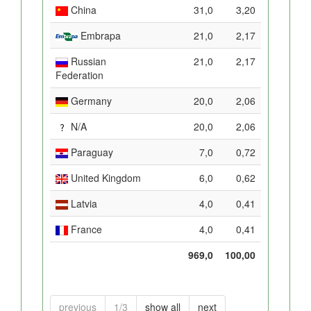
China
31,0
3,20
Embrapa
21,0
2,17
Russian
21,0
2,17
Federation
Germany
20,0
2,06
N/A
20,0
2,06
Paraguay
7,0
0,72
United Kingdom
6,0
0,62
Latvia
4,0
0,41
France
4,0
0,41
969,0
100,00
previous
1/3
show all
next