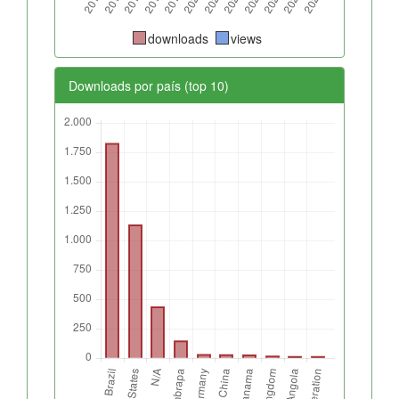
downloads
views
Downloads por país (top 10)