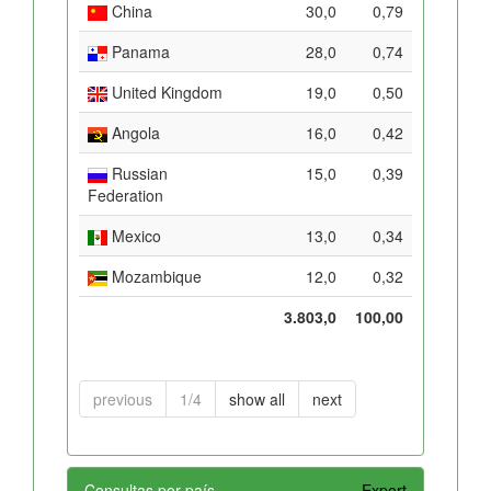
China
30,0
0,79
Panama
28,0
0,74
United Kingdom
19,0
0,50
Angola
16,0
0,42
Russian
15,0
0,39
Federation
Mexico
13,0
0,34
Mozambique
12,0
0,32
3.803,0
100,00
previous
1/4
show all
next
Consultas por país
Export