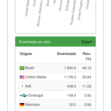
Downloads por país
Export
Origem
Downloads
Perc.
(%)
Brazil
1.830,0
48,12
United States
1.135,0
29,84
N/A
438,0
11,52
Embrapa
149,0
3,92
Germany
32,0
0,84