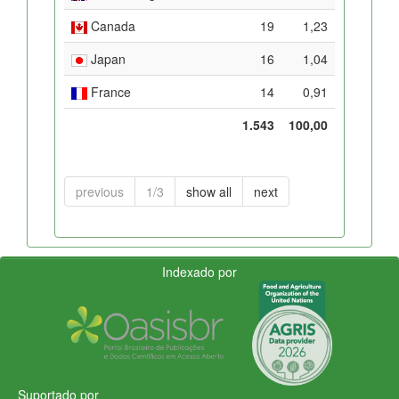
Canada
19
1,23
Japan
16
1,04
France
14
0,91
1.543
100,00
previous
1/3
show all
next
Indexado por
Suportado por