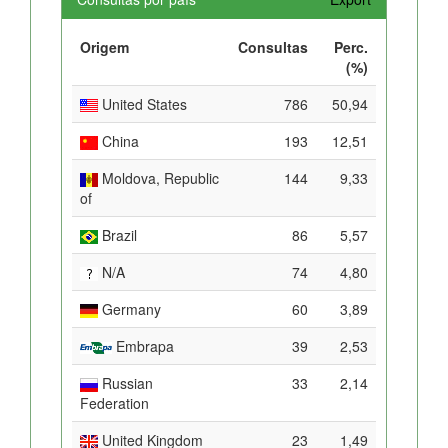
Origem
Consultas
Perc.
(%)
United States
786
50,94
China
193
12,51
Moldova, Republic
144
9,33
of
Brazil
86
5,57
N/A
74
4,80
Germany
60
3,89
Embrapa
39
2,53
Russian
33
2,14
Federation
United Kingdom
23
1,49