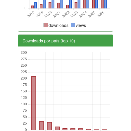
downloads
views
Downloads por país (top 10)