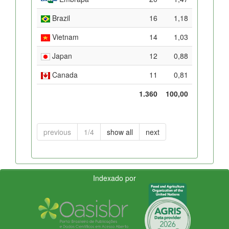
Brazil
16
1,18
Vietnam
14
1,03
Japan
12
0,88
Canada
11
0,81
1.360
100,00
previous
1/4
show all
next
Indexado por