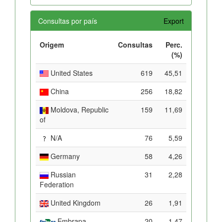
Consultas por país
Export
Origem
Consultas
Perc.
(%)
United States
619
45,51
China
256
18,82
Moldova, Republic
159
11,69
of
N/A
76
5,59
Germany
58
4,26
Russian
31
2,28
Federation
United Kingdom
26
1,91
Embrapa
20
1,47