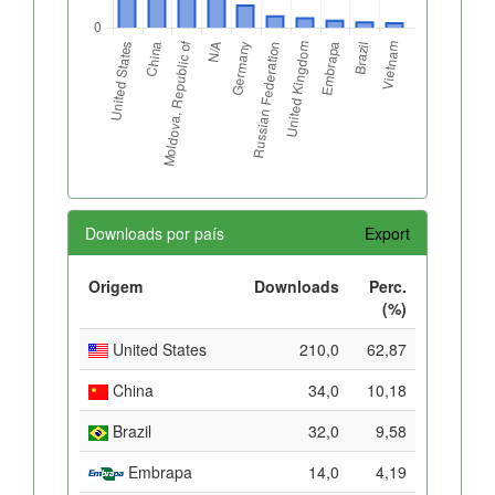
Downloads por país
Export
Origem
Downloads
Perc.
(%)
United States
210,0
62,87
China
34,0
10,18
Brazil
32,0
9,58
Embrapa
14,0
4,19