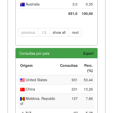
Australia
3,0
0,35
851,0
100,00
previous
1/3
show all
next
Consultas por país
Export
Origem
Consultas
Perc.
(%)
United States
931
53,44
China
231
13,26
Moldova, Republic
137
7,86
of
N/A
92
5,28