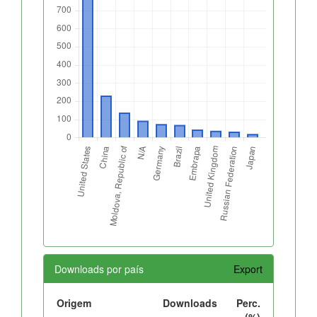
Downloads por país
Export
Origem
Downloads
Perc.
(%)