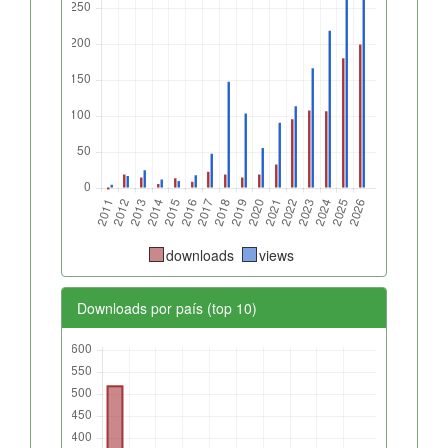
downloads
views
Downloads por país (top 10)