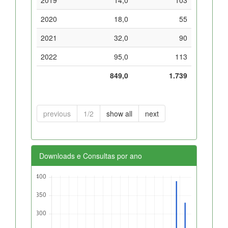
2020
18,0
55
2021
32,0
90
2022
95,0
113
849,0
1.739
previous
1/2
show all
next
Downloads e Consultas por ano