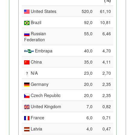
United States
520,0
61,10
Brazil
92,0
10,81
Russian
55,0
6,46
Federation
Embrapa
40,0
4,70
China
35,0
4,11
N/A
23,0
2,70
Germany
20,0
2,35
Czech Republic
20,0
2,35
United Kingdom
7,0
0,82
France
6,0
0,71
Latvia
4,0
0,47