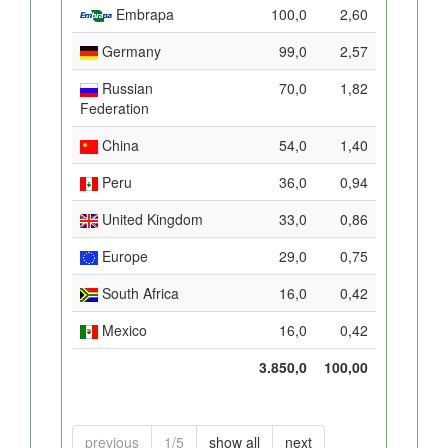
Embrapa
100,0
2,60
Germany
99,0
2,57
Russian
70,0
1,82
Federation
China
54,0
1,40
Peru
36,0
0,94
United Kingdom
33,0
0,86
Europe
29,0
0,75
South Africa
16,0
0,42
Mexico
16,0
0,42
3.850,0
100,00
previous
1/5
show all
next