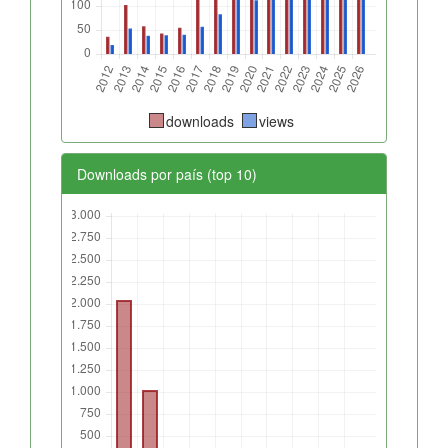
downloads
views
Downloads por país (top 10)