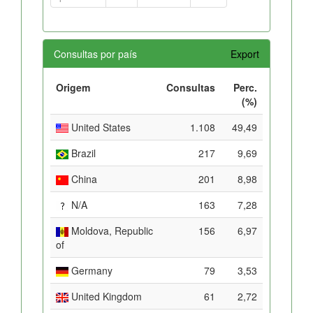
Consultas por país
Export
Origem
Consultas
Perc.
(%)
United States
1.108
49,49
Brazil
217
9,69
China
201
8,98
N/A
163
7,28
Moldova, Republic
156
6,97
of
Germany
79
3,53
United Kingdom
61
2,72