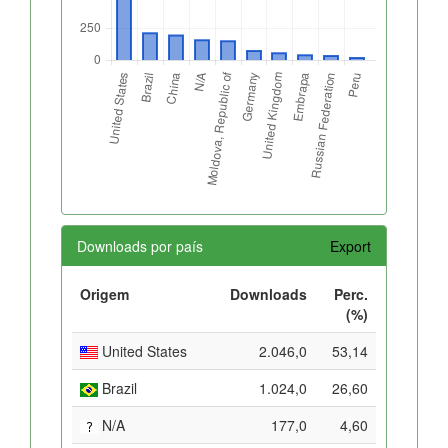
Downloads por país
Export
Origem
Downloads
Perc.
(%)
United States
2.046,0
53,14
Brazil
1.024,0
26,60
N/A
177,0
4,60