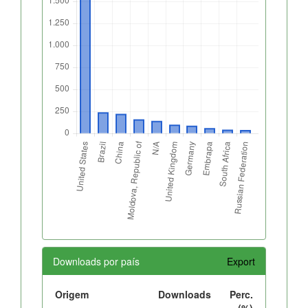
Downloads por país
Export
Origem
Downloads
Perc.
(%)