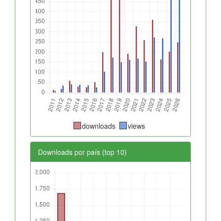
downloads
views
Downloads por país (top 10)