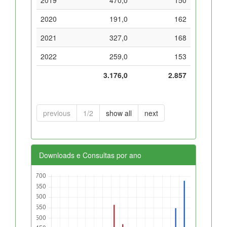
2020
191,0
162
2021
327,0
168
2022
259,0
153
3.176,0
2.857
previous
1/2
show all
next
Downloads e Consultas por ano