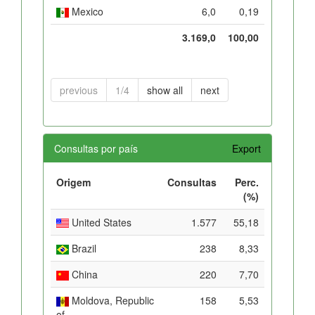
Mexico
6,0
0,19
3.169,0
100,00
previous
1/4
show all
next
Consultas por país
Export
Origem
Consultas
Perc.
(%)
United States
1.577
55,18
Brazil
238
8,33
China
220
7,70
Moldova, Republic
158
5,53
of