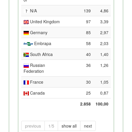
N/A
139
4,86
United Kingdom
97
3,39
Germany
85
2,97
Embrapa
58
2,03
South Africa
40
1,40
Russian
36
1,26
Federation
France
30
1,05
Canada
25
0,87
2.858
100,00
previous
1/5
show all
next