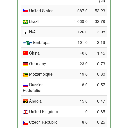
United States
1.687,0
53,23
Brazil
1.039,0
32,79
N/A
126,0
3,98
Embrapa
101,0
3,19
China
46,0
1,45
Germany
23,0
0,73
Mozambique
19,0
0,60
Russian
18,0
0,57
Federation
Angola
15,0
0,47
United Kingdom
11,0
0,35
Czech Republic
8,0
0,25