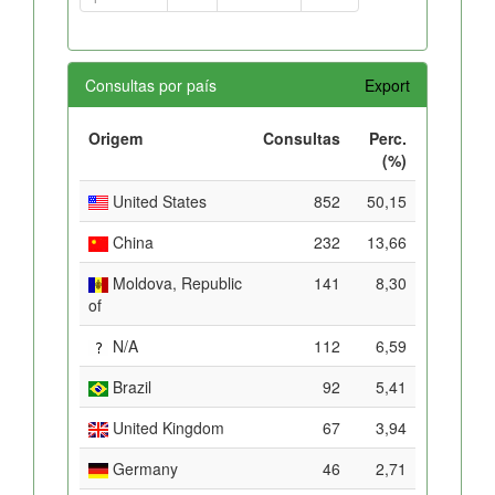
Consultas por país
Export
Origem
Consultas
Perc.
(%)
United States
852
50,15
China
232
13,66
Moldova, Republic
141
8,30
of
N/A
112
6,59
Brazil
92
5,41
United Kingdom
67
3,94
Germany
46
2,71