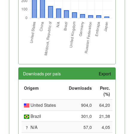
Downloads por país
Export
Origem
Downloads
Perc.
(%)
United States
904,0
64,20
Brazil
301,0
21,38
N/A
57,0
4,05