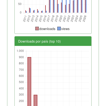
downloads
views
Downloads por país (top 10)