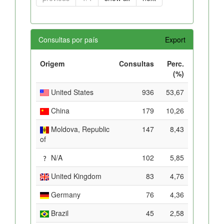
Consultas por país
Export
Origem
Consultas
Perc.
(%)
United States
936
53,67
China
179
10,26
Moldova, Republic
147
8,43
of
N/A
102
5,85
United Kingdom
83
4,76
Germany
76
4,36
Brazil
45
2,58