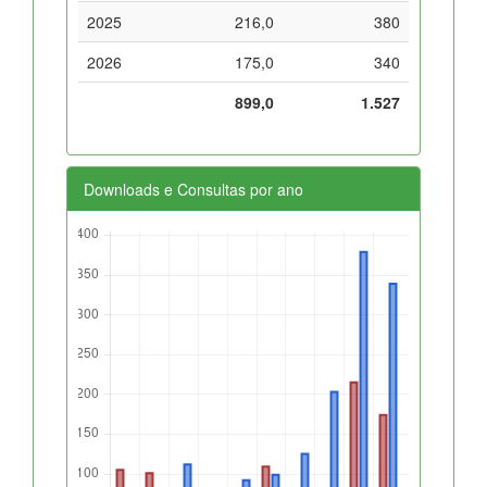
2025
216,0
380
2026
175,0
340
899,0
1.527
Downloads e Consultas por ano