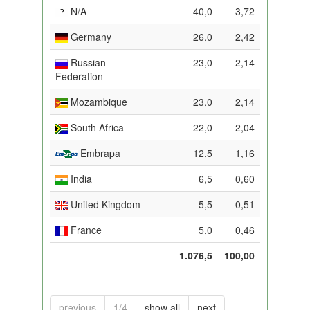
N/A
40,0
3,72
Germany
26,0
2,42
Russian
23,0
2,14
Federation
Mozambique
23,0
2,14
South Africa
22,0
2,04
Embrapa
12,5
1,16
India
6,5
0,60
United Kingdom
5,5
0,51
France
5,0
0,46
1.076,5
100,00
previous
1/4
show all
next