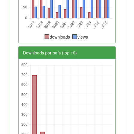
downloads
views
Downloads por país (top 10)