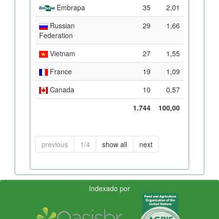
Embrapa
35
2,01
Russian
29
1,66
Federation
Vietnam
27
1,55
France
19
1,09
Canada
10
0,57
1.744
100,00
previous
1/4
show all
next
Indexado por