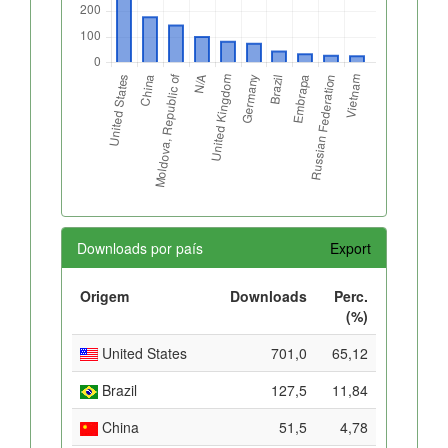
Downloads por país
Export
Origem
Downloads
Perc.
(%)
United States
701,0
65,12
Brazil
127,5
11,84
China
51,5
4,78