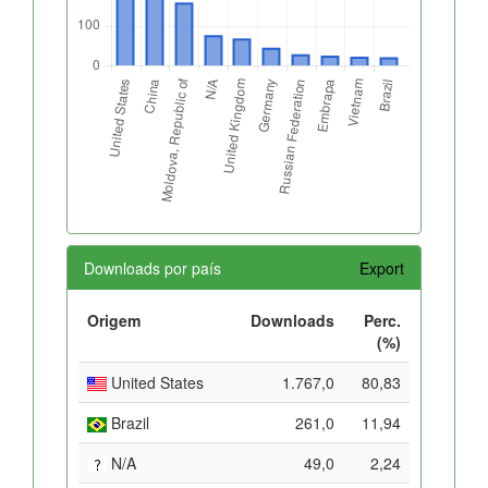
Downloads por país
Export
Origem
Downloads
Perc.
(%)
United States
1.767,0
80,83
Brazil
261,0
11,94
N/A
49,0
2,24