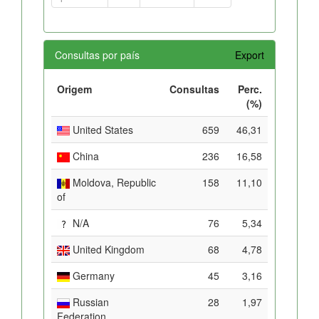
Consultas por país
Export
Origem
Consultas
Perc.
(%)
United States
659
46,31
China
236
16,58
Moldova, Republic
158
11,10
of
N/A
76
5,34
United Kingdom
68
4,78
Germany
45
3,16
Russian
28
1,97
Federation