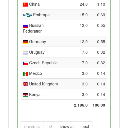
China
24,0
1,10
Embrapa
15,0
0,69
Russian
12,0
0,55
Federation
Germany
12,0
0,55
Uruguay
7,0
0,32
Czech Republic
7,0
0,32
Mexico
3,0
0,14
United Kingdom
3,0
0,14
Kenya
3,0
0,14
2.186,0
100,00
previous
1/3
show all
next