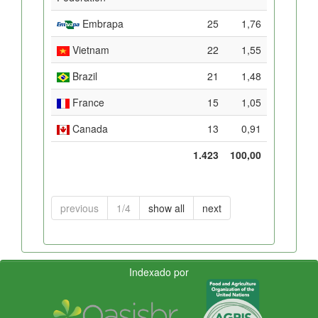
Embrapa
25
1,76
Vietnam
22
1,55
Brazil
21
1,48
France
15
1,05
Canada
13
0,91
1.423
100,00
previous
1/4
show all
next
Indexado por