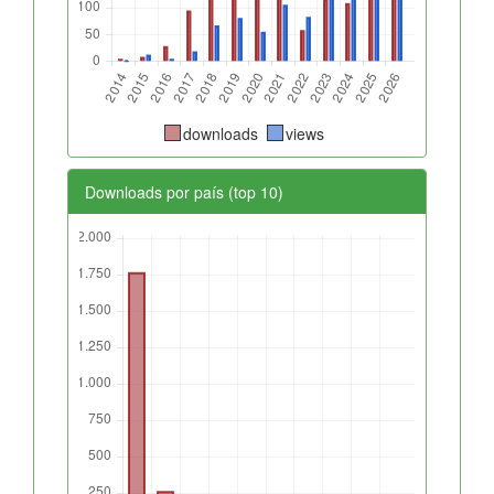
downloads
views
Downloads por país (top 10)