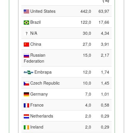
United States
442,0
63,97
Brazil
122,0
17,66
N/A
30,0
4,34
China
27,0
3,91
Russian
15,0
2,17
Federation
Embrapa
12,0
1,74
Czech Republic
10,0
1,45
Germany
7,0
1,01
France
4,0
0,58
Netherlands
2,0
0,29
Ireland
2,0
0,29