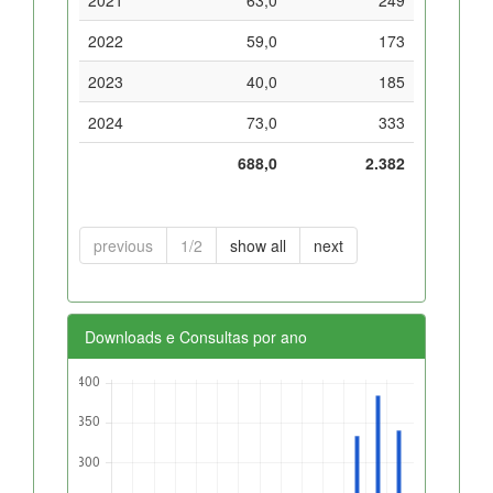
2022
59,0
173
2023
40,0
185
2024
73,0
333
688,0
2.382
previous
1/2
show all
next
Downloads e Consultas por ano