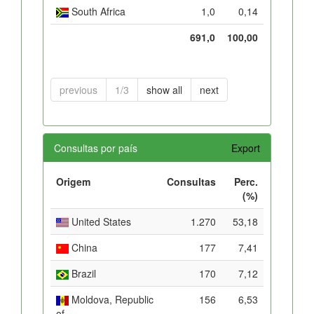
South Africa
1,0
0,14
691,0
100,00
previous
1/3
show all
next
Consultas por país
Export
Origem
Consultas
Perc.
(%)
United States
1.270
53,18
China
177
7,41
Brazil
170
7,12
Moldova, Republic
156
6,53
of