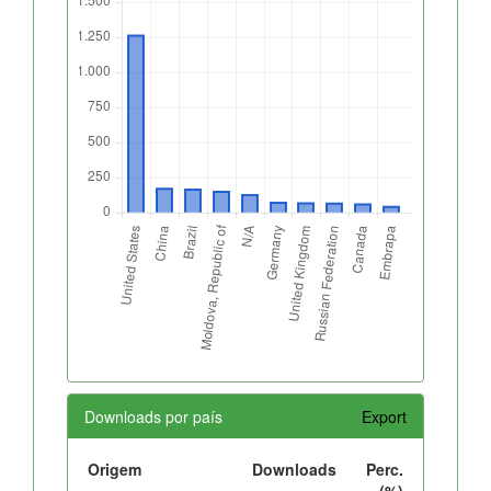
Downloads por país
Export
Origem
Downloads
Perc.
(%)