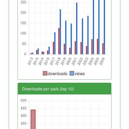
downloads
views
Downloads por país (top 10)