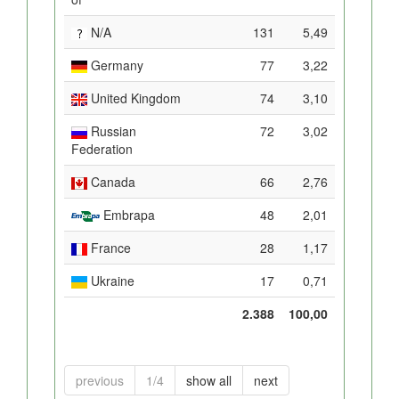
N/A
131
5,49
Germany
77
3,22
United Kingdom
74
3,10
Russian
72
3,02
Federation
Canada
66
2,76
Embrapa
48
2,01
France
28
1,17
Ukraine
17
0,71
2.388
100,00
previous
1/4
show all
next