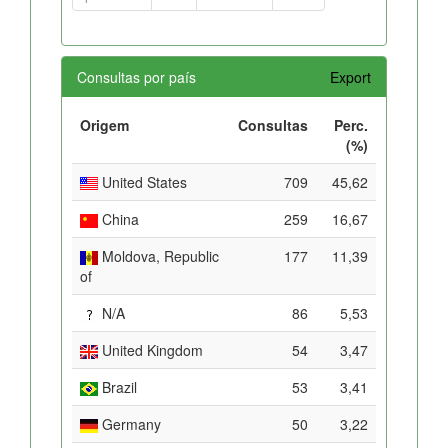
Consultas por país
Export
Origem
Consultas
Perc.
(%)
United States
709
45,62
China
259
16,67
Moldova, Republic
177
11,39
of
N/A
86
5,53
United Kingdom
54
3,47
Brazil
53
3,41
Germany
50
3,22