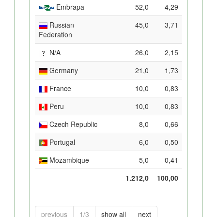
Embrapa
52,0
4,29
Russian
45,0
3,71
Federation
N/A
26,0
2,15
Germany
21,0
1,73
France
10,0
0,83
Peru
10,0
0,83
Czech Republic
8,0
0,66
Portugal
6,0
0,50
Mozambique
5,0
0,41
1.212,0
100,00
previous
1/3
show all
next