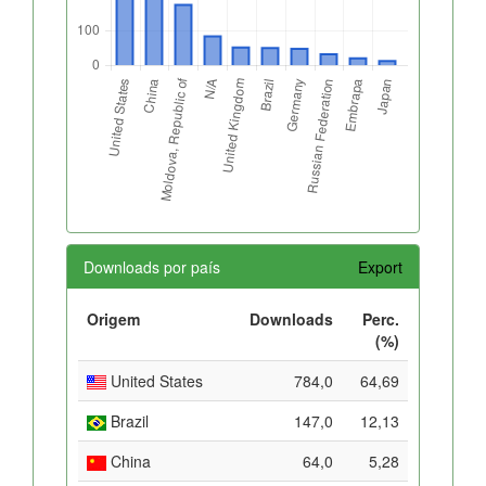
Downloads por país
Export
Origem
Downloads
Perc.
(%)
United States
784,0
64,69
Brazil
147,0
12,13
China
64,0
5,28