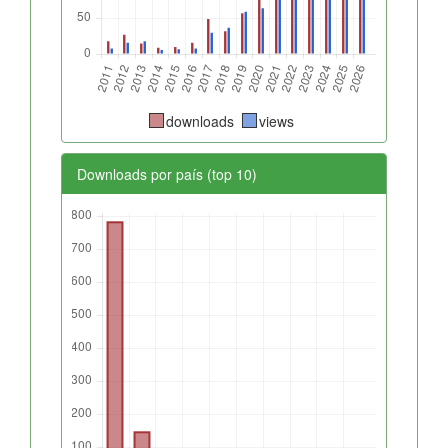
downloads
views
Downloads por país (top 10)