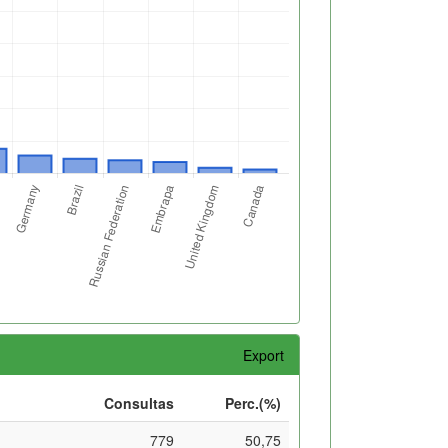
Export
Consultas
Perc.(%)
779
50,75