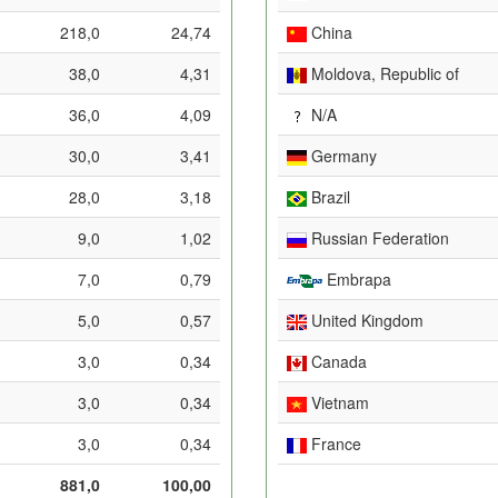
218,0
24,74
China
38,0
4,31
Moldova, Republic of
36,0
4,09
N/A
30,0
3,41
Germany
28,0
3,18
Brazil
9,0
1,02
Russian Federation
7,0
0,79
Embrapa
5,0
0,57
United Kingdom
3,0
0,34
Canada
3,0
0,34
Vietnam
3,0
0,34
France
881,0
100,00