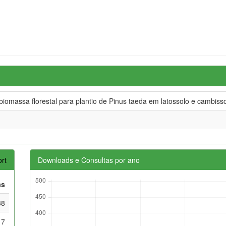
biomassa florestal para plantio de Pinus taeda em latossolo e cambisso
rt
Downloads e Consultas por ano
as
38
17