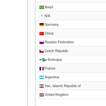
Brazil
N/A
Germany
China
Russian Federation
Czech Republic
Embrapa
France
Argentina
Iran, Islamic Republic of
United Kingdom