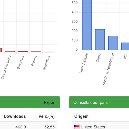
Export
Consultas por país
Downloads
Perc.(%)
Origem
463,0
52,55
United States