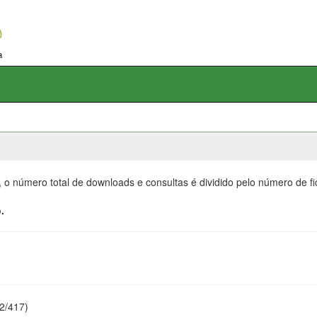
, o número total de downloads e consultas é dividido pelo número de f
.
22/417)