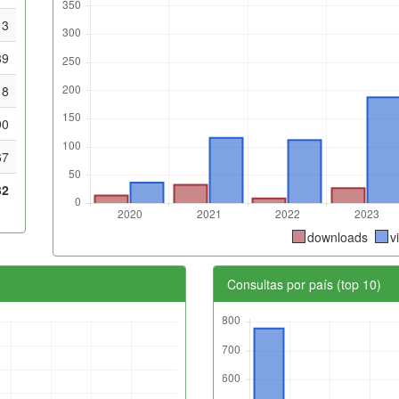
13
89
18
90
67
32
downloads
v
Consultas por país (top 10)