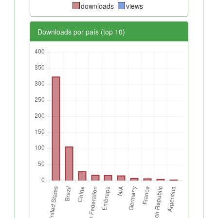
downloads
views
Downloads por país (top 10)