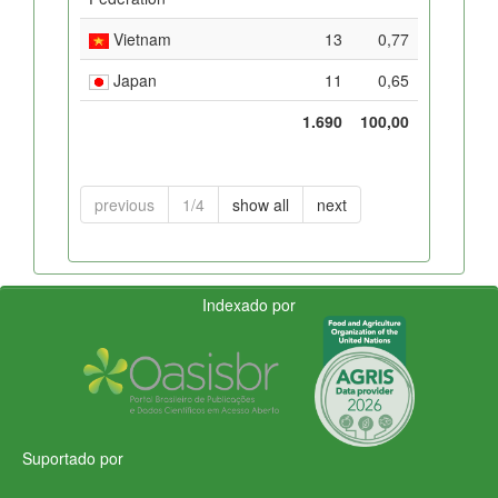
Vietnam
13
0,77
Japan
11
0,65
1.690
100,00
previous
1/4
show all
next
Indexado por
Suportado por