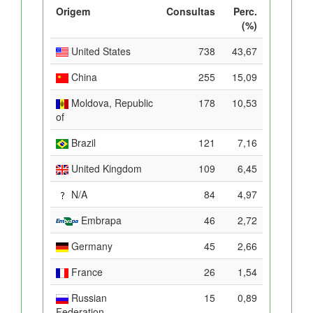
Origem
Consultas
Perc.
(%)
United States
738
43,67
China
255
15,09
Moldova, Republic
178
10,53
of
Brazil
121
7,16
United Kingdom
109
6,45
N/A
84
4,97
Embrapa
46
2,72
Germany
45
2,66
France
26
1,54
Russian
15
0,89
Federation