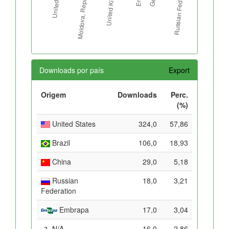
Downloads por país
Export
Origem
Downloads
Perc.
(%)
United States
324,0
57,86
Brazil
106,0
18,93
China
29,0
5,18
Russian
18,0
3,21
Federation
Embrapa
17,0
3,04
N/A
16,0
2,86