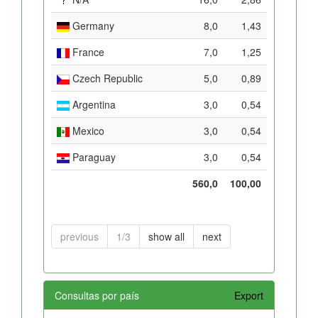
Germany
8,0
1,43
France
7,0
1,25
Czech Republic
5,0
0,89
Argentina
3,0
0,54
Mexico
3,0
0,54
Paraguay
3,0
0,54
560,0
100,00
previous
1/3
show all
next
Consultas por país
Export