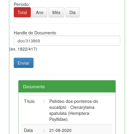
Período:
Total
Ano
Mês
Dia
Handle do Documento
(ex. 1822/417)
Documento
Título
:
Psilídeo-dos-ponteiros-do
eucalipto - Ctenarytaina
spatulata (Hemiptera:
Psyllidae).
Data
:
21-08-2020