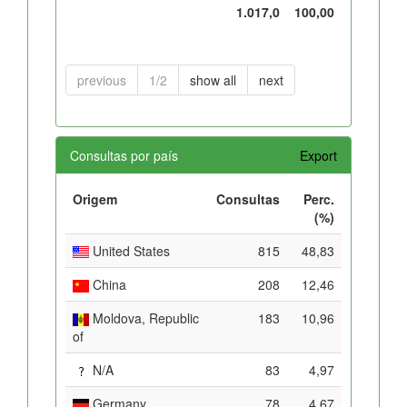
1.017,0
100,00
previous
1/2
show all
next
Consultas por país
Export
Origem
Consultas
Perc.
(%)
United States
815
48,83
China
208
12,46
Moldova, Republic
183
10,96
of
N/A
83
4,97
Germany
78
4,67