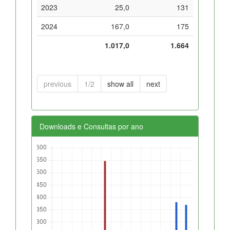
2023
25,0
131
2024
167,0
175
1.017,0
1.664
previous
1/2
show all
next
Downloads e Consultas por ano