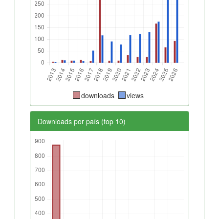
downloads
views
Downloads por país (top 10)