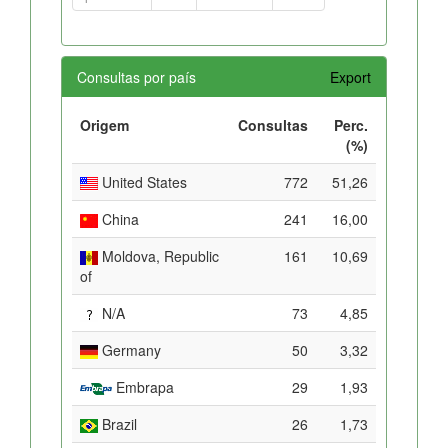
Consultas por país
Export
Origem
Consultas
Perc.
(%)
United States
772
51,26
China
241
16,00
Moldova, Republic
161
10,69
of
N/A
73
4,85
Germany
50
3,32
Embrapa
29
1,93
Brazil
26
1,73