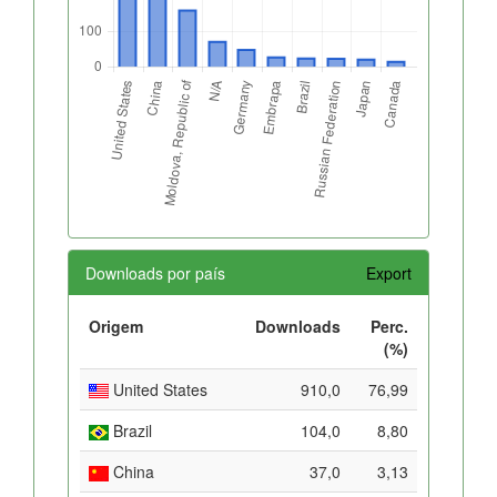
Downloads por país
Export
Origem
Downloads
Perc.
(%)
United States
910,0
76,99
Brazil
104,0
8,80
China
37,0
3,13