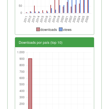
downloads
views
Downloads por país (top 10)