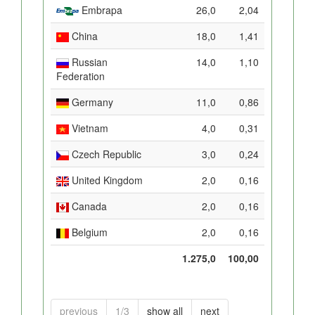
Embrapa
26,0
2,04
China
18,0
1,41
Russian
14,0
1,10
Federation
Germany
11,0
0,86
Vietnam
4,0
0,31
Czech Republic
3,0
0,24
United Kingdom
2,0
0,16
Canada
2,0
0,16
Belgium
2,0
0,16
1.275,0
100,00
previous
1/3
show all
next