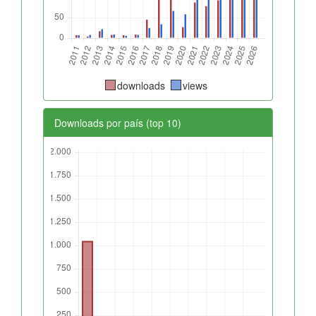
downloads
views
Downloads por país (top 10)