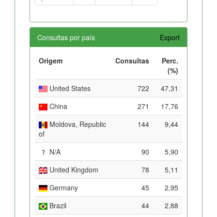
Consultas por país
Export
Origem
Consultas
Perc.
(%)
United States
722
47,31
China
271
17,76
Moldova, Republic
144
9,44
of
N/A
90
5,90
United Kingdom
78
5,11
Germany
45
2,95
Brazil
44
2,88