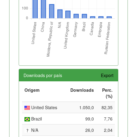
Downloads por país
Export
Origem
Downloads
Perc.
(%)
United States
1.050,0
82,35
Brazil
99,0
7,76
N/A
26,0
2,04