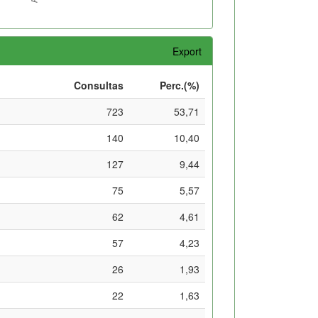
Export
Consultas
Perc.(%)
723
53,71
140
10,40
127
9,44
75
5,57
62
4,61
57
4,23
26
1,93
22
1,63