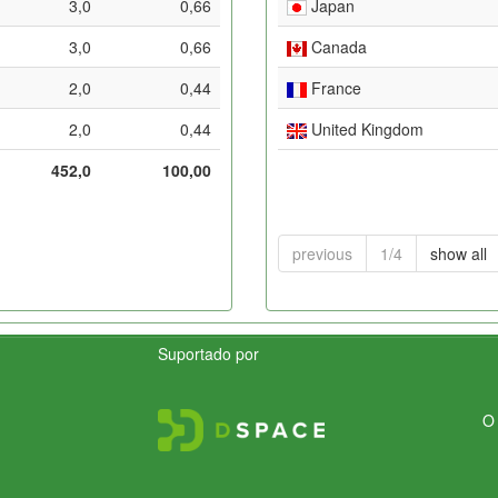
3,0
0,66
Japan
3,0
0,66
Canada
2,0
0,44
France
2,0
0,44
United Kingdom
452,0
100,00
previous
1/4
show all
Suportado por
O 