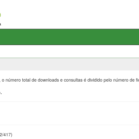
, o número total de downloads e consultas é dividido pelo número de f
.
22/417)