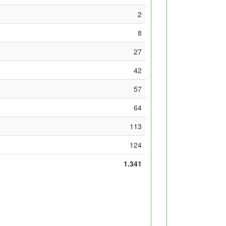
2
8
27
42
57
64
113
124
1.341