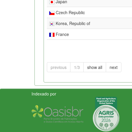
Japan
Czech Republic
Korea, Republic of
France
previous
1/3
show all
next
Indexado por