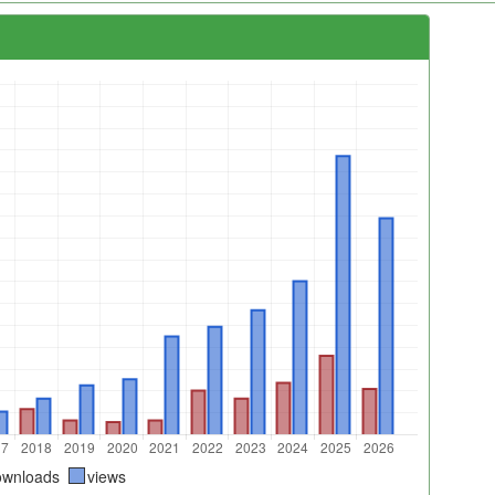
ownloads
views