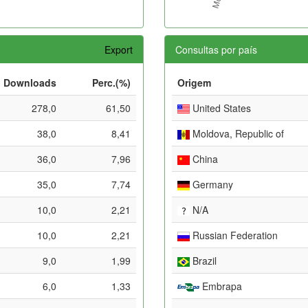
Export
Consultas por país
Downloads
Perc.(%)
Origem
278,0
61,50
United States
38,0
8,41
Moldova, Republic of
36,0
7,96
China
35,0
7,74
Germany
10,0
2,21
N/A
10,0
2,21
Russian Federation
9,0
1,99
Brazil
6,0
1,33
Embrapa