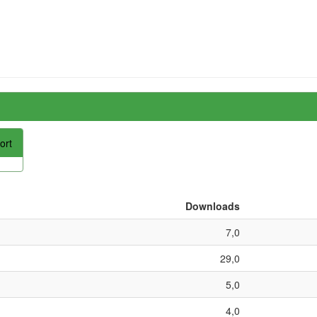
ort
Downloads
7,0
29,0
5,0
4,0