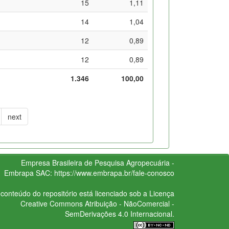
15
1,11
14
1,04
12
0,89
12
0,89
1.346
100,00
next
Empresa Brasileira de Pesquisa Agropecuária -
Embrapa
SAC:
https://www.embrapa.br/fale-conosco
conteúdo do repositório está licenciado sob a Licença
Creative Commons
Atribuição - NãoComercial -
SemDerivações 4.0 Internacional.