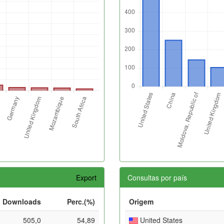
Export
Consultas por país
Downloads
Perc.(%)
Origem
505,0
54,89
United States