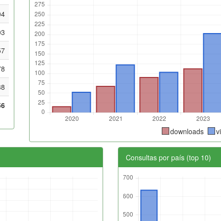
04
03
57
78
38
56
downloads
v
Consultas por país (top 10)