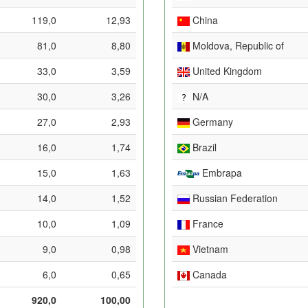
119,0
12,93
China
81,0
8,80
Moldova, Republic of
33,0
3,59
United Kingdom
30,0
3,26
N/A
27,0
2,93
Germany
16,0
1,74
Brazil
15,0
1,63
Embrapa
14,0
1,52
Russian Federation
10,0
1,09
France
9,0
0,98
Vietnam
6,0
0,65
Canada
920,0
100,00