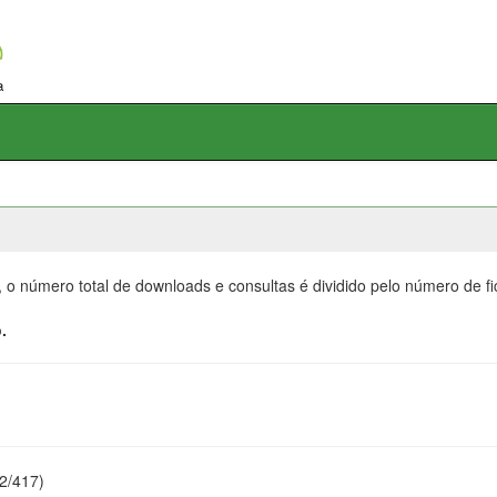
, o número total de downloads e consultas é dividido pelo número de f
.
22/417)