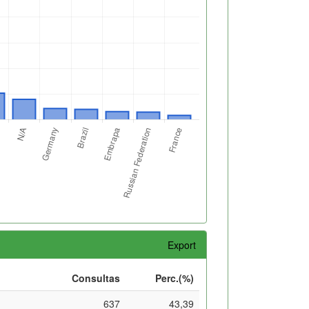
Export
Consultas
Perc.(%)
637
43,39