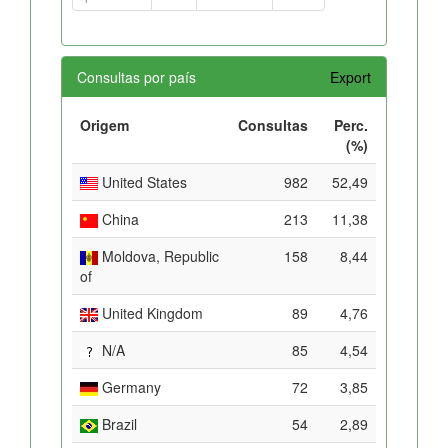
Consultas por país
Export
Origem
Consultas
Perc.
(%)
United States
982
52,49
China
213
11,38
Moldova, Republic
158
8,44
of
United Kingdom
89
4,76
N/A
85
4,54
Germany
72
3,85
Brazil
54
2,89