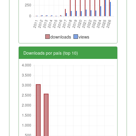
downloads
views
Downloads por país (top 10)