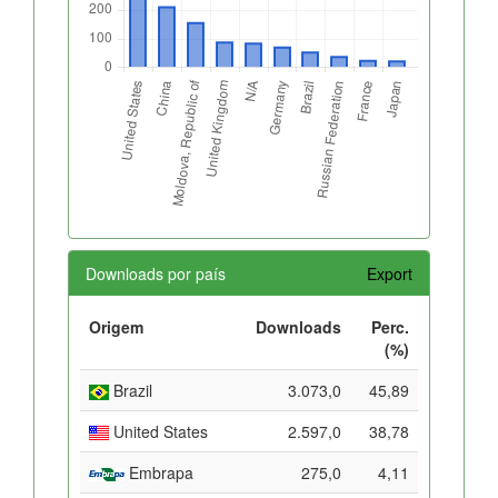
Downloads por país
Export
Origem
Downloads
Perc.
(%)
Brazil
3.073,0
45,89
United States
2.597,0
38,78
Embrapa
275,0
4,11