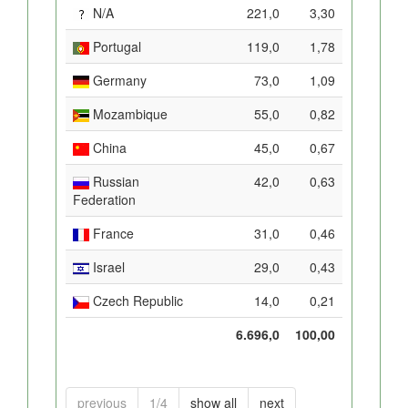
N/A
221,0
3,30
Portugal
119,0
1,78
Germany
73,0
1,09
Mozambique
55,0
0,82
China
45,0
0,67
Russian
42,0
0,63
Federation
France
31,0
0,46
Israel
29,0
0,43
Czech Republic
14,0
0,21
6.696,0
100,00
previous
1/4
show all
next