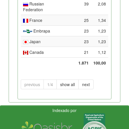
Russian
39
2,08
Federation
France
25
1,34
Embrapa
23
1,23
Japan
23
1,23
Canada
21
1,12
1.871
100,00
previous
1/4
show all
next
Indexado por