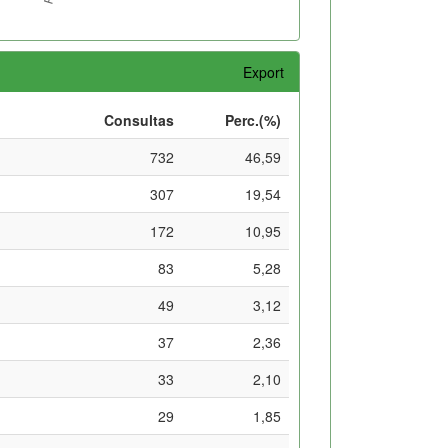
Export
Consultas
Perc.(%)
732
46,59
307
19,54
172
10,95
83
5,28
49
3,12
37
2,36
33
2,10
29
1,85