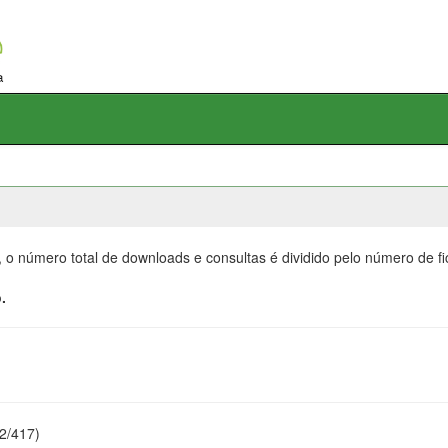
, o número total de downloads e consultas é dividido pelo número de f
.
22/417)