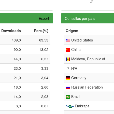
Export
Consultas por país
Downloads
Perc.(%)
Origem
439,0
63,53
United States
90,0
13,02
China
44,0
6,37
Moldova, Republic of
23,0
3,33
N/A
21,0
3,04
Germany
18,0
2,60
Russian Federation
14,0
2,03
Brazil
6,0
0,87
Embrapa