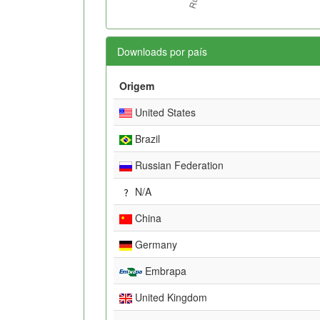
Downloads por país
Origem
United States
Brazil
Russian Federation
N/A
China
Germany
Embrapa
United Kingdom