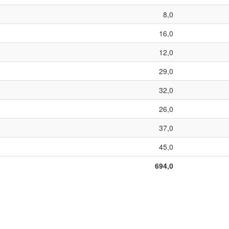
8,0
16,0
12,0
29,0
32,0
26,0
37,0
45,0
694,0