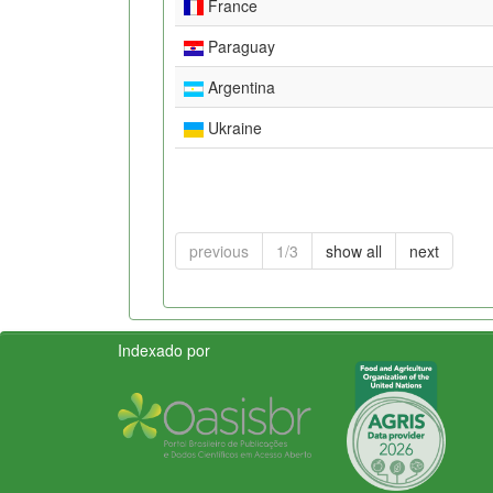
France
Paraguay
Argentina
Ukraine
previous
1/3
show all
next
Indexado por