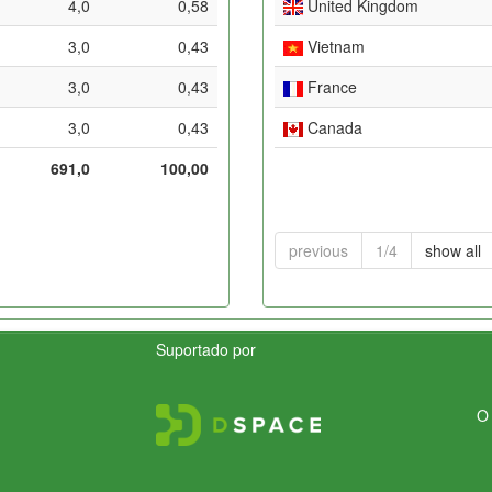
4,0
0,58
United Kingdom
3,0
0,43
Vietnam
3,0
0,43
France
3,0
0,43
Canada
691,0
100,00
previous
1/4
show all
Suportado por
O 