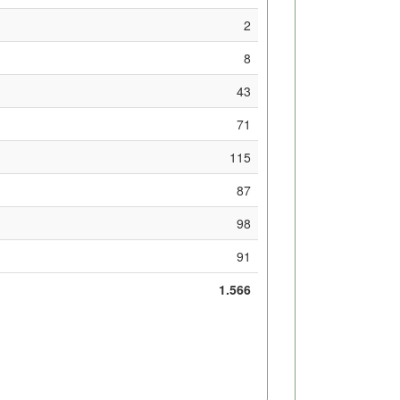
2
8
43
71
115
87
98
91
1.566