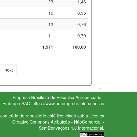
23
1,46
15
0,95
12
0,76
11
0,70
1.571
100,00
next
Empresa Brasileira de Pesquisa Agropecuária -
Embrapa
SAC:
https://www.embrapa.br/fale-conosco
conteúdo do repositório está licenciado sob a Licença
Creative Commons
Atribuição - NãoComercial -
SemDerivações 4.0 Internacional.