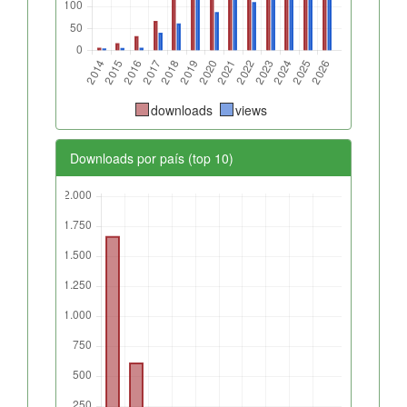
downloads
views
Downloads por país (top 10)