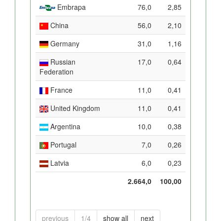
Embrapa
76,0
2,85
China
56,0
2,10
Germany
31,0
1,16
Russian
17,0
0,64
Federation
France
11,0
0,41
United Kingdom
11,0
0,41
Argentina
10,0
0,38
Portugal
7,0
0,26
Latvia
6,0
0,23
2.664,0
100,00
previous
1/4
show all
next