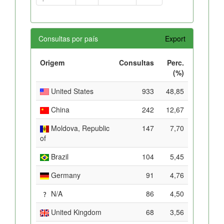
Consultas por país
Export
Origem
Consultas
Perc.
(%)
United States
933
48,85
China
242
12,67
Moldova, Republic
147
7,70
of
Brazil
104
5,45
Germany
91
4,76
N/A
86
4,50
United Kingdom
68
3,56