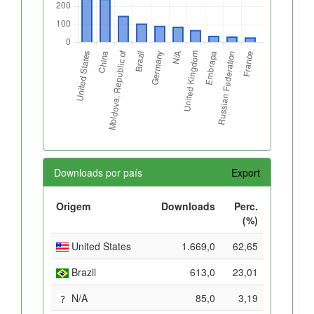
Downloads por país
Export
Origem
Downloads
Perc.
(%)
United States
1.669,0
62,65
Brazil
613,0
23,01
N/A
85,0
3,19