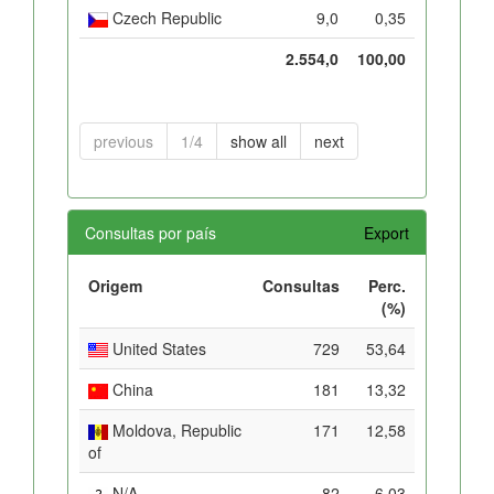
Czech Republic
9,0
0,35
2.554,0
100,00
previous
1/4
show all
next
Consultas por país
Export
Origem
Consultas
Perc.
(%)
United States
729
53,64
China
181
13,32
Moldova, Republic
171
12,58
of
N/A
82
6,03