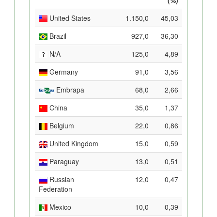
United States
1.150,0
45,03
Brazil
927,0
36,30
N/A
125,0
4,89
Germany
91,0
3,56
Embrapa
68,0
2,66
China
35,0
1,37
Belgium
22,0
0,86
United Kingdom
15,0
0,59
Paraguay
13,0
0,51
Russian
12,0
0,47
Federation
Mexico
10,0
0,39