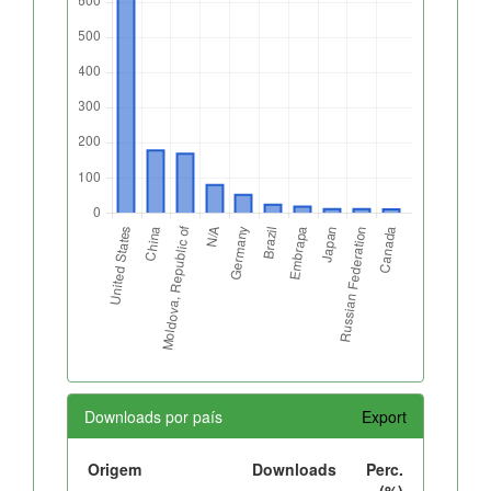
Downloads por país
Export
Origem
Downloads
Perc.
(%)