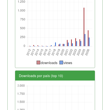
downloads
views
Downloads por país (top 10)