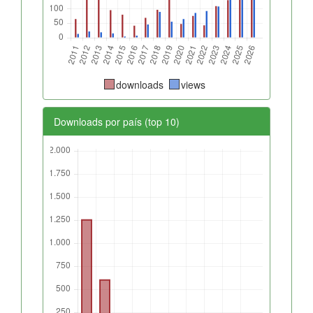
downloads
views
Downloads por país (top 10)