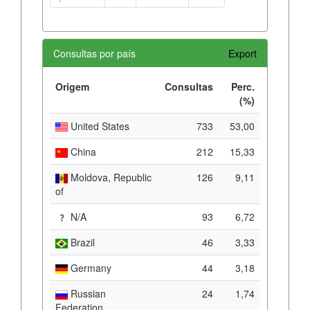
Consultas por país
Export
Origem
Consultas
Perc.
(%)
United States
733
53,00
China
212
15,33
Moldova, Republic
126
9,11
of
N/A
93
6,72
Brazil
46
3,33
Germany
44
3,18
Russian
24
1,74
Federation