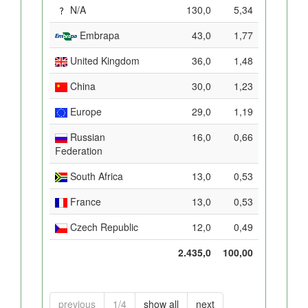
N/A
130,0
5,34
Embrapa
43,0
1,77
United Kingdom
36,0
1,48
China
30,0
1,23
Europe
29,0
1,19
Russian
16,0
0,66
Federation
South Africa
13,0
0,53
France
13,0
0,53
Czech Republic
12,0
0,49
2.435,0
100,00
previous
1/4
show all
next