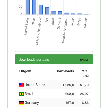
Downloads por país
Export
Origem
Downloads
Perc.
(%)
United States
1.259,0
51,70
Brazil
608,0
24,97
Germany
167,0
6,86