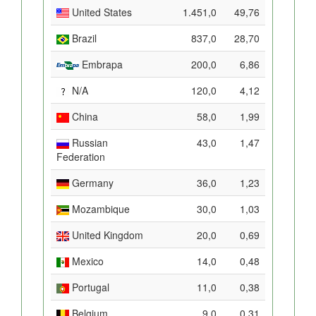
United States
1.451,0
49,76
Brazil
837,0
28,70
Embrapa
200,0
6,86
N/A
120,0
4,12
China
58,0
1,99
Russian
43,0
1,47
Federation
Germany
36,0
1,23
Mozambique
30,0
1,03
United Kingdom
20,0
0,69
Mexico
14,0
0,48
Portugal
11,0
0,38
Belgium
9,0
0,31