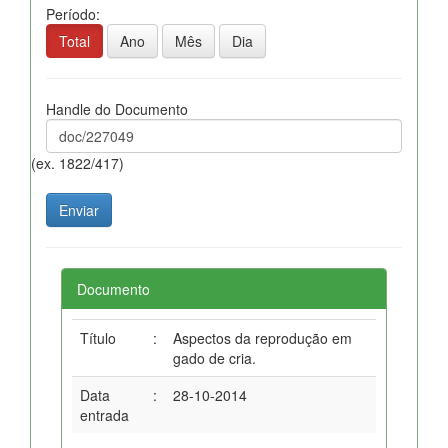
Período:
Total
Ano
Mês
Dia
Handle do Documento
(ex. 1822/417)
Documento
Título
:
Aspectos da reprodução em
gado de cria.
Data
:
28-10-2014
entrada