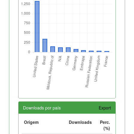
Downloads por país
Export
Origem
Downloads
Perc.
(%)