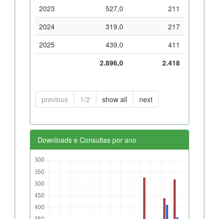
2023
527,0
211
2024
319,0
217
2025
439,0
411
2.896,0
2.418
previous
1/2
show all
next
Downloads e Consultas por ano