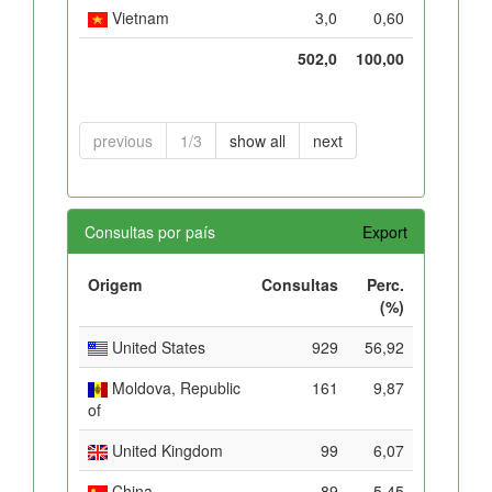
Vietnam
3,0
0,60
502,0
100,00
previous
1/3
show all
next
Consultas por país
Export
Origem
Consultas
Perc.
(%)
United States
929
56,92
Moldova, Republic
161
9,87
of
United Kingdom
99
6,07
China
89
5,45