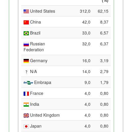
United States
312,0
62,15
China
42,0
8,37
Brazil
33,0
6,57
Russian
32,0
6,37
Federation
Germany
16,0
3,19
N/A
14,0
2,79
Embrapa
9,0
1,79
France
4,0
0,80
India
4,0
0,80
United Kingdom
4,0
0,80
Japan
4,0
0,80