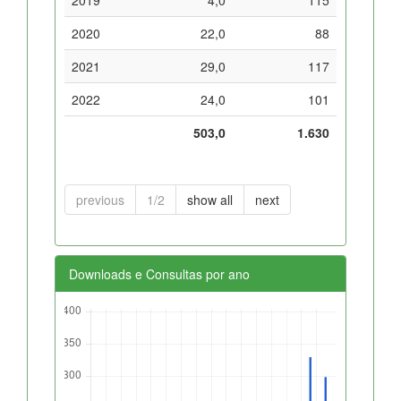
2020
22,0
88
2021
29,0
117
2022
24,0
101
503,0
1.630
previous
1/2
show all
next
Downloads e Consultas por ano