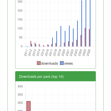
downloads
views
Downloads por país (top 10)