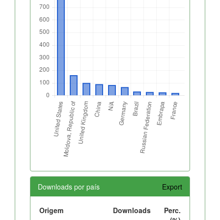
Downloads por país
Export
Origem
Downloads
Perc.
(%)