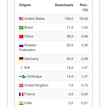
Origem
Downloads
Perc.
(%)
United States
726,0
76,02
Brazil
71,0
7,43
China
38,0
3,98
Russian
32,0
3,35
Federation
Germany
20,0
2,09
N/A
14,0
1,47
Embrapa
14,0
1,47
United Kingdom
7,0
0,73
France
4,0
0,42
India
2,0
0,21