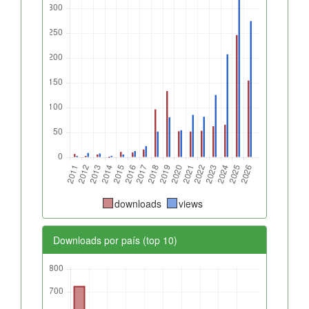
downloads
views
Downloads por país (top 10)