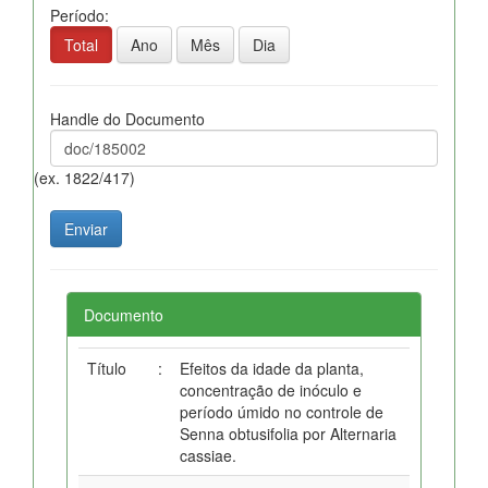
Período:
Total
Ano
Mês
Dia
Handle do Documento
(ex. 1822/417)
Documento
Título
:
Efeitos da idade da planta,
concentração de inóculo e
período úmido no controle de
Senna obtusifolia por Alternaria
cassiae.