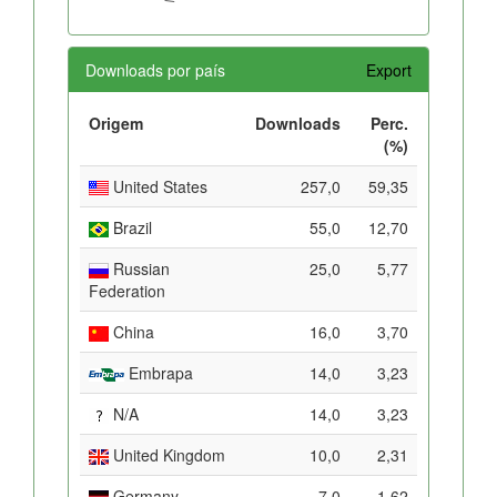
Downloads por país
Export
Origem
Downloads
Perc.
(%)
United States
257,0
59,35
Brazil
55,0
12,70
Russian
25,0
5,77
Federation
China
16,0
3,70
Embrapa
14,0
3,23
N/A
14,0
3,23
United Kingdom
10,0
2,31
Germany
7,0
1,62