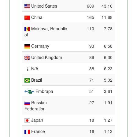
United States
609
43,10
China
165
11,68
Moldova, Republic
110
7,78
of
Germany
93
6,58
United Kingdom
89
6,30
N/A
88
6,23
Brazil
71
5,02
Embrapa
51
3,61
Russian
27
1,91
Federation
Japan
18
1,27
France
16
1,13