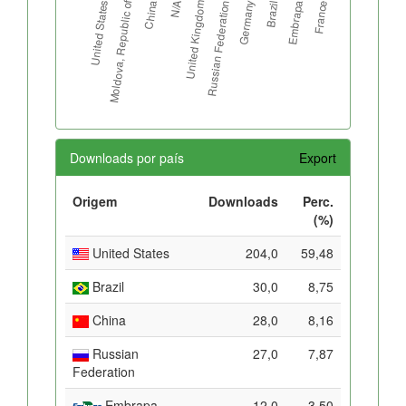
Downloads por país
Export
Origem
Downloads
Perc.
(%)
United States
204,0
59,48
Brazil
30,0
8,75
China
28,0
8,16
Russian
27,0
7,87
Federation
Embrapa
12,0
3,50