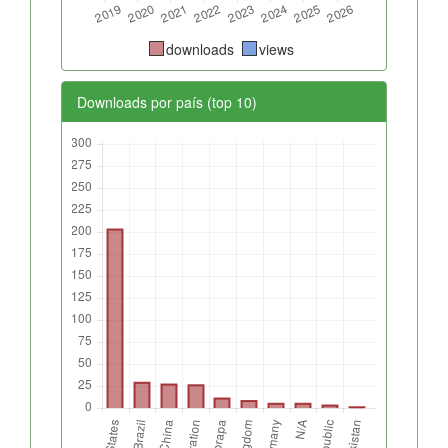
downloads
views
Downloads por país (top 10)