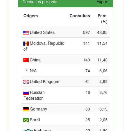
Consultas por país
Export
Origem
Consultas
Perc.
(%)
United States
597
48,85
Moldova, Republic
141
11,54
of
China
140
11,46
N/A
74
6,06
United Kingdom
61
4,99
Russian
46
3,76
Federation
Germany
39
3,19
Brazil
25
2,05
Embrapa
22
1,80