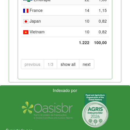
France
14
1,15
Japan
10
0,82
Vietnam
10
0,82
1.222
100,00
previous
1/3
show all
next
Indexado por