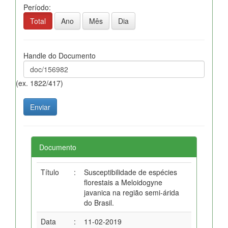
Período:
Total
Ano
Mês
Dia
Handle do Documento
(ex. 1822/417)
Documento
Título
:
Susceptibilidade de espécies
florestais a Meloidogyne
javanica na região semi-árida
do Brasil.
Data
:
11-02-2019