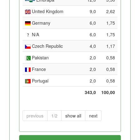
United Kingdom
9,0
2,62
Germany
6,0
1,75
N/A
6,0
1,75
Czech Republic
4,0
1,17
Pakistan
2,0
0,58
France
2,0
0,58
Portugal
2,0
0,58
343,0
100,00
previous
1/2
show all
next