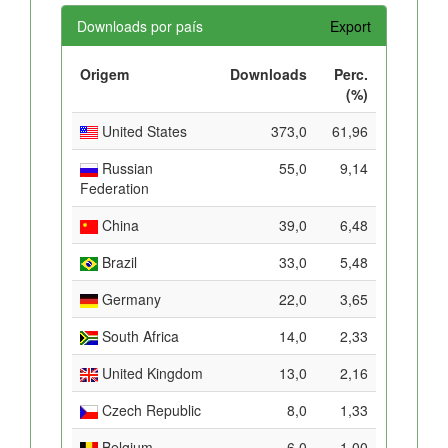
Downloads por país
Export
Origem
Downloads
Perc.
(%)
United States
373,0
61,96
Russian
55,0
9,14
Federation
China
39,0
6,48
Brazil
33,0
5,48
Germany
22,0
3,65
South Africa
14,0
2,33
United Kingdom
13,0
2,16
Czech Republic
8,0
1,33
Belgium
6,0
1,00