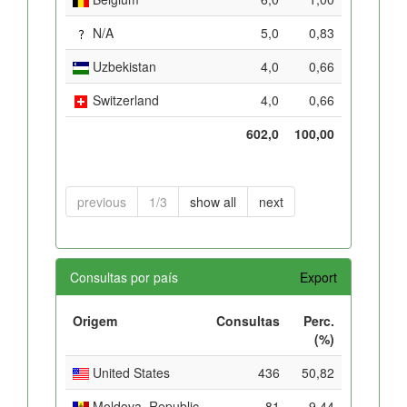
N/A
5,0
0,83
Uzbekistan
4,0
0,66
Switzerland
4,0
0,66
602,0
100,00
previous
1/3
show all
next
Consultas por país
Export
Origem
Consultas
Perc.
(%)
United States
436
50,82
Moldova, Republic
81
9,44