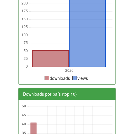
downloads
views
Downloads por país (top 10)