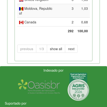
Moldova, Republic
3
1,03
of
Canada
2
0,68
292
100,00
previous
1/3
show all
next
Indexado por
Suportado por