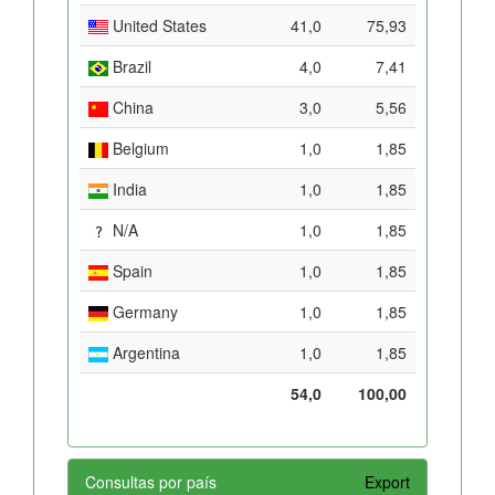
United States
41,0
75,93
Brazil
4,0
7,41
China
3,0
5,56
Belgium
1,0
1,85
India
1,0
1,85
N/A
1,0
1,85
Spain
1,0
1,85
Germany
1,0
1,85
Argentina
1,0
1,85
54,0
100,00
Consultas por país
Export