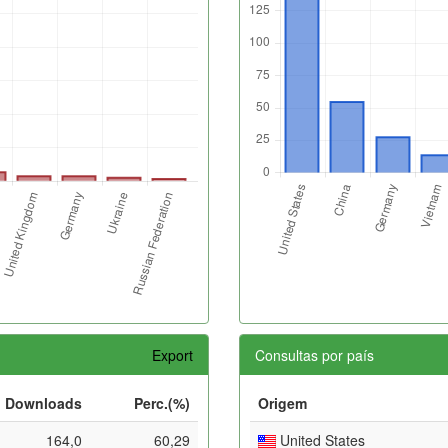
Export
Consultas por país
Downloads
Perc.(%)
Origem
164,0
60,29
United States