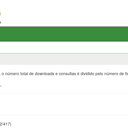
, o número total de downloads e consultas é dividido pelo número de f
.
22/417)