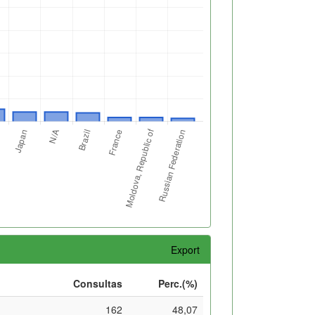
Export
Consultas
Perc.(%)
162
48,07