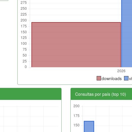
downloads
v
Consultas por país (top 10)