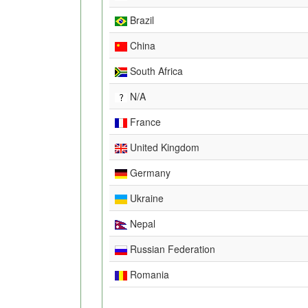
Brazil
China
South Africa
N/A
France
United Kingdom
Germany
Ukraine
Nepal
Russian Federation
Romania