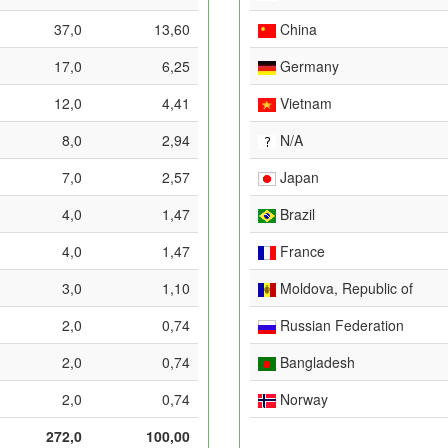
37,0
13,60
China
17,0
6,25
Germany
12,0
4,41
Vietnam
8,0
2,94
N/A
7,0
2,57
Japan
4,0
1,47
Brazil
4,0
1,47
France
3,0
1,10
Moldova, Republic of
2,0
0,74
Russian Federation
2,0
0,74
Bangladesh
2,0
0,74
Norway
272,0
100,00