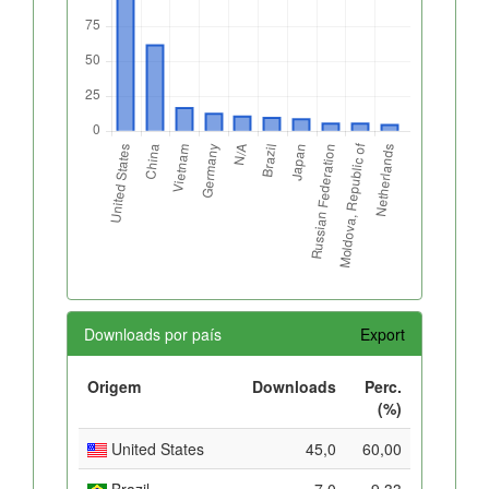
Downloads por país
Export
Origem
Downloads
Perc.
(%)
United States
45,0
60,00
Brazil
7,0
9,33