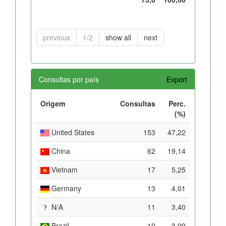
previous
1/2
show all
next
Consultas por país
Export
Origem
Consultas
Perc.
(%)
United States
153
47,22
China
62
19,14
Vietnam
17
5,25
Germany
13
4,01
N/A
11
3,40
Brazil
10
3,09