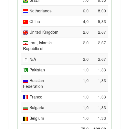
Netherlands
6,0
8,00
China
4,0
5,33
United Kingdom
2,0
2,67
Iran, Islamic
2,0
2,67
Republic of
N/A
2,0
2,67
Pakistan
1,0
1,33
Russian
1,0
1,33
Federation
France
1,0
1,33
Bulgaria
1,0
1,33
Belgium
1,0
1,33
75,0
100,00