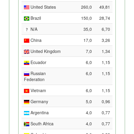
United States
260,0
49,81
Brazil
150,0
28,74
N/A
35,0
6,70
China
17,0
3,26
United Kingdom
7,0
1,34
Ecuador
6,0
1,15
Russian
6,0
1,15
Federation
Vietnam
6,0
1,15
Germany
5,0
0,96
Argentina
4,0
0,77
South Africa
4,0
0,77