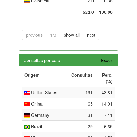
Colombia
2,0
0,38
522,0
100,00
previous
1/3
show all
next
Consultas por país
Export
Origem
Consultas
Perc.
(%)
United States
191
43,81
China
65
14,91
Germany
31
7,11
Brazil
29
6,65