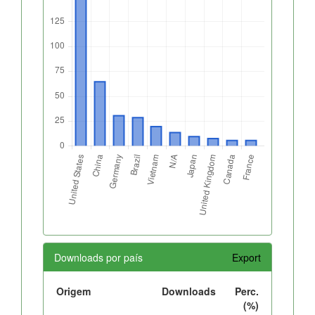
Downloads por país
Export
Origem
Downloads
Perc.
(%)