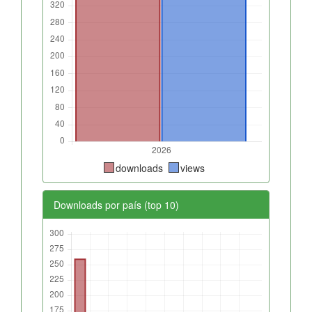
downloads
views
Downloads por país (top 10)