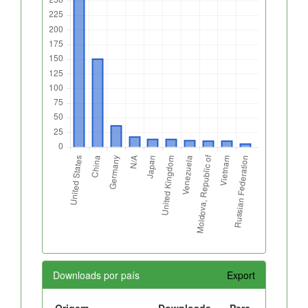
Downloads por país
Export
Origem
Downloads
Perc.