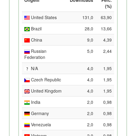
(%)
United States
131,0
63,90
Brazil
28,0
13,66
China
9,0
4,39
Russian
5,0
2,44
Federation
N/A
4,0
1,95
Czech Republic
4,0
1,95
United Kingdom
4,0
1,95
India
2,0
0,98
Germany
2,0
0,98
Venezuela
2,0
0,98
Vietnam
2,0
0,98