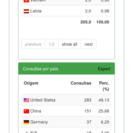
Latvia
2,0
0,98
205,0
100,00
previous
1/2
show all
next
Consultas por país
Export
Origem
Consultas
Perc.
(%)
United States
283
48,13
China
151
25,68
Germany
37
6,29
N/A
18
3,06