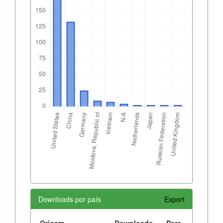
Downloads por país
Export
Origem
Downloads
Perc.