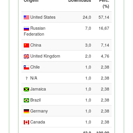
(%)
United States
24,0
57,14
Russian
7,0
16,67
Federation
China
3,0
7,14
United Kingdom
2,0
4,76
Chile
1,0
2,38
N/A
1,0
2,38
Jamaica
1,0
2,38
Brazil
1,0
2,38
Germany
1,0
2,38
Canada
1,0
2,38
42,0
100,00