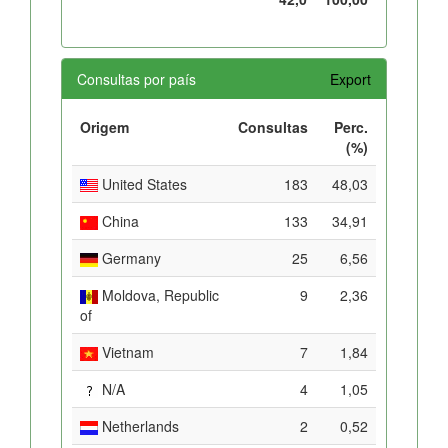
Consultas por país
Export
Origem
Consultas
Perc.
(%)
United States
183
48,03
China
133
34,91
Germany
25
6,56
Moldova, Republic
9
2,36
of
Vietnam
7
1,84
N/A
4
1,05
Netherlands
2
0,52