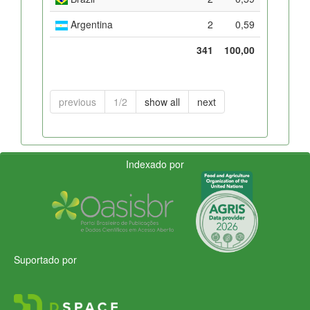
Argentina
2
0,59
341
100,00
previous
1/2
show all
next
Indexado por
Suportado por