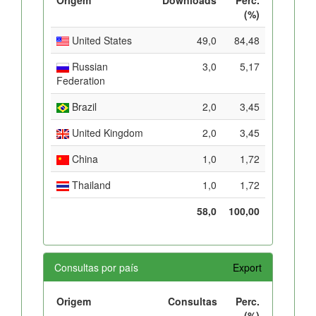
(%)
United States
49,0
84,48
Russian
3,0
5,17
Federation
Brazil
2,0
3,45
United Kingdom
2,0
3,45
China
1,0
1,72
Thailand
1,0
1,72
58,0
100,00
Consultas por país
Export
Origem
Consultas
Perc.
(%)