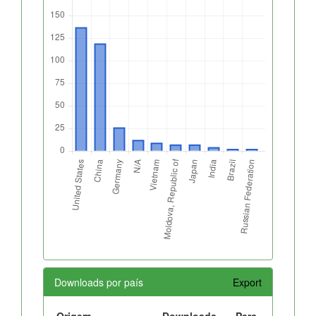
Downloads por país
Export
Origem
Downloads
Perc.