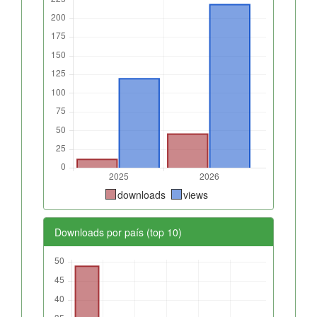
downloads
views
Downloads por país (top 10)