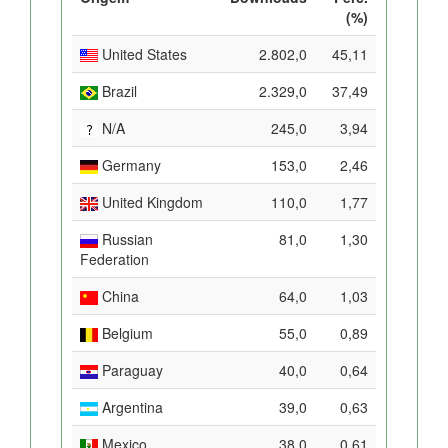
(%)
United States
2.802,0
45,11
Brazil
2.329,0
37,49
N/A
245,0
3,94
Germany
153,0
2,46
United Kingdom
110,0
1,77
Russian
81,0
1,30
Federation
China
64,0
1,03
Belgium
55,0
0,89
Paraguay
40,0
0,64
Argentina
39,0
0,63
Mexico
38,0
0,61