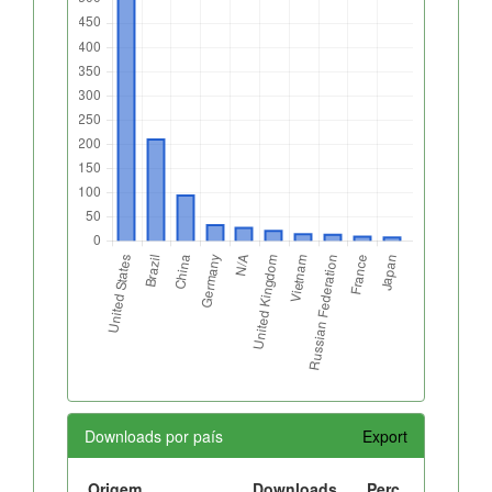
Downloads por país
Export
Origem
Downloads
Perc.