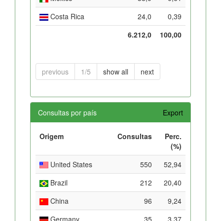
Costa Rica
24,0
0,39
6.212,0
100,00
previous
1/5
show all
next
Consultas por país
Export
Origem
Consultas
Perc.
(%)
United States
550
52,94
Brazil
212
20,40
China
96
9,24
Germany
35
3,37