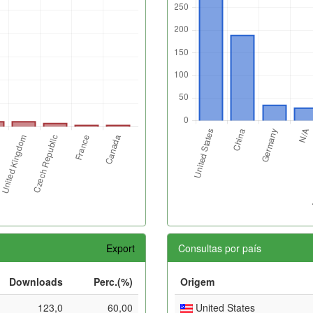
Export
Consultas por país
Downloads
Perc.(%)
Origem
123,0
60,00
United States