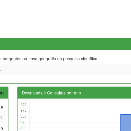
emergentes na nova geografia da pesquisa científica.
4
rt
Downloads e Consultas por ano
as
71
60