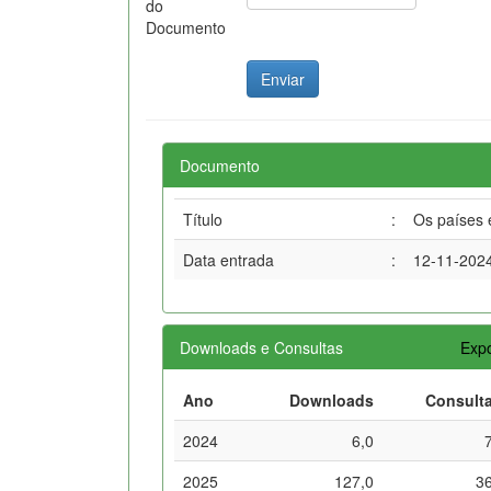
do
Documento
Documento
Título
:
Os países 
Data entrada
:
12-11-202
Downloads e Consultas
Expo
Ano
Downloads
Consult
2024
6,0
2025
127,0
3