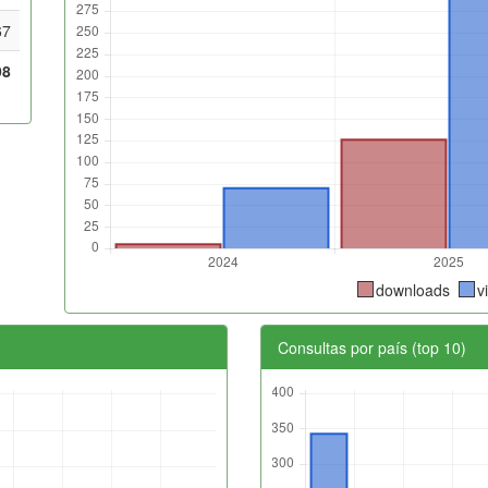
67
98
downloads
v
Consultas por país (top 10)