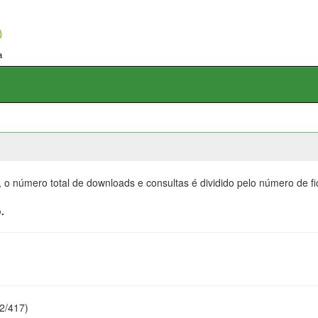
, o número total de downloads e consultas é dividido pelo número de f
.
22/417)