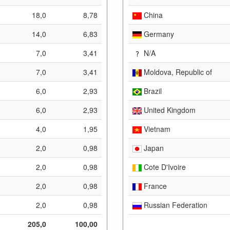
18,0
8,78
China
14,0
6,83
Germany
7,0
3,41
N/A
7,0
3,41
Moldova, Republic of
6,0
2,93
Brazil
6,0
2,93
United Kingdom
4,0
1,95
Vietnam
2,0
0,98
Japan
2,0
0,98
Cote D'Ivoire
2,0
0,98
France
2,0
0,98
Russian Federation
205,0
100,00