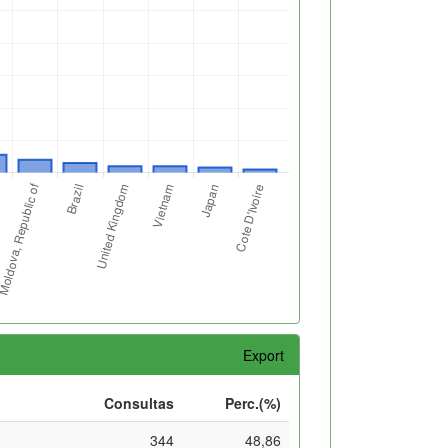
Export
Consultas
Perc.(%)
344
48,86