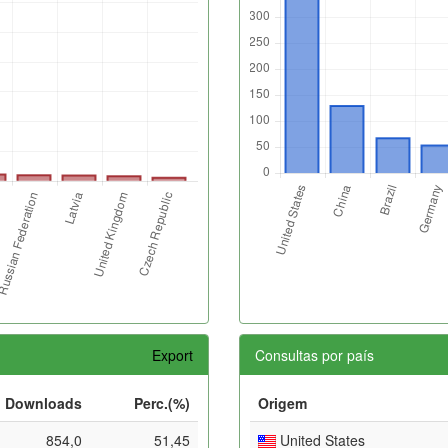
Export
Consultas por país
Downloads
Perc.(%)
Origem
854,0
51,45
United States