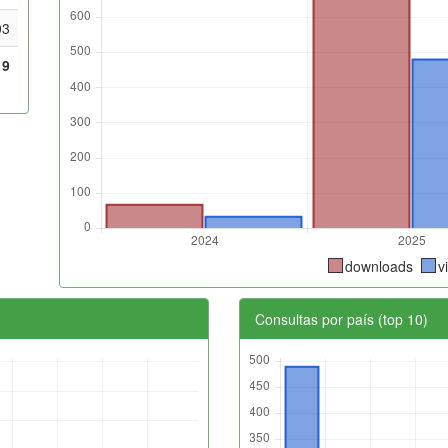
03
19
downloads
v
Consultas por país (top 10)