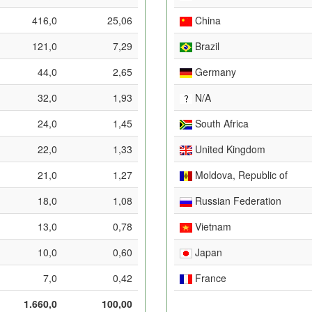
416,0
25,06
China
121,0
7,29
Brazil
44,0
2,65
Germany
32,0
1,93
N/A
24,0
1,45
South Africa
22,0
1,33
United Kingdom
21,0
1,27
Moldova, Republic of
18,0
1,08
Russian Federation
13,0
0,78
Vietnam
10,0
0,60
Japan
7,0
0,42
France
1.660,0
100,00