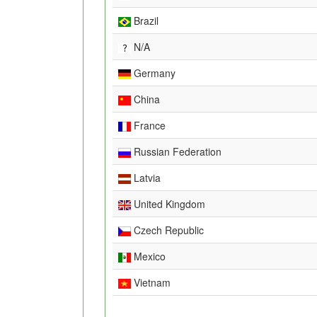
Brazil
N/A
Germany
China
France
Russian Federation
Latvia
United Kingdom
Czech Republic
Mexico
Vietnam