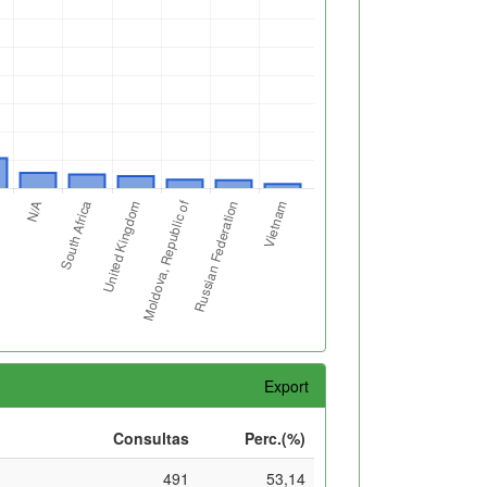
Export
Consultas
Perc.(%)
491
53,14