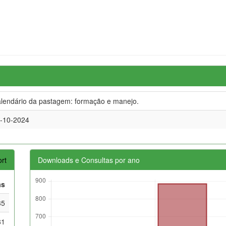
lendário da pastagem: formação e manejo.
-10-2024
rt
Downloads e Consultas por ano
as
35
81