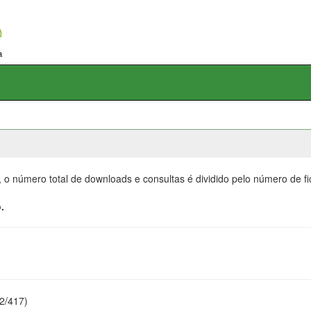
, o número total de downloads e consultas é dividido pelo número de f
.
22/417)