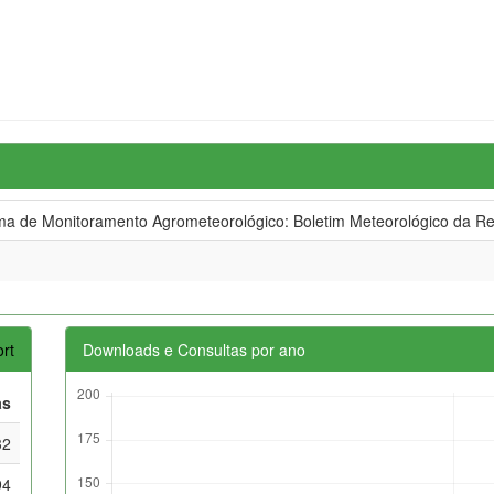
 de Monitoramento Agrometeorológico: Boletim Meteorológico da R
rt
Downloads e Consultas por ano
as
32
94