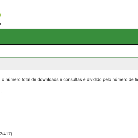
, o número total de downloads e consultas é dividido pelo número de f
.
22/417)