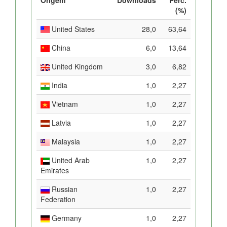
(%)
United States
28,0
63,64
China
6,0
13,64
United Kingdom
3,0
6,82
India
1,0
2,27
Vietnam
1,0
2,27
Latvia
1,0
2,27
Malaysia
1,0
2,27
United Arab
1,0
2,27
Emirates
Russian
1,0
2,27
Federation
Germany
1,0
2,27