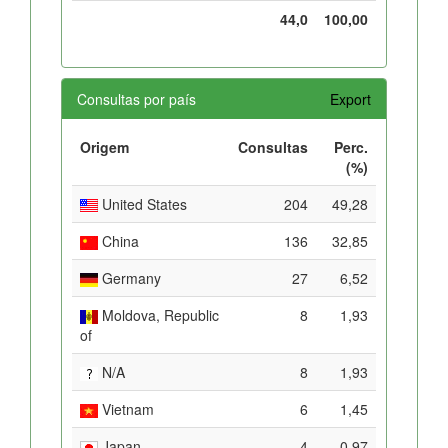
44,0
100,00
Consultas por país
Export
Origem
Consultas
Perc.
(%)
United States
204
49,28
China
136
32,85
Germany
27
6,52
Moldova, Republic
8
1,93
of
N/A
8
1,93
Vietnam
6
1,45
Japan
4
0,97