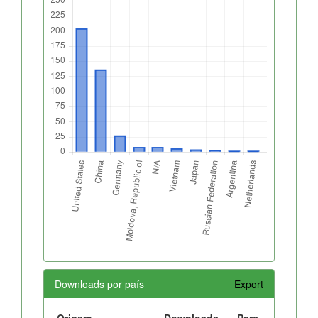
Downloads por país
Export
Origem
Downloads
Perc.