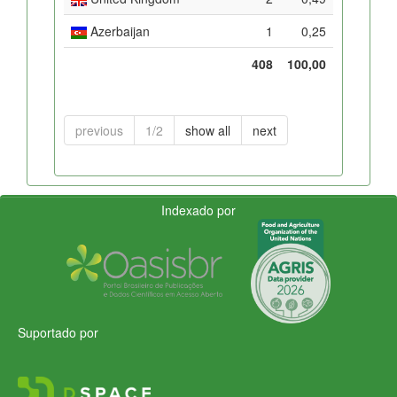
Azerbaijan
1
0,25
408
100,00
previous
1/2
show all
next
Indexado por
Suportado por