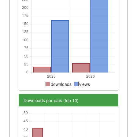
downloads
views
Downloads por país (top 10)