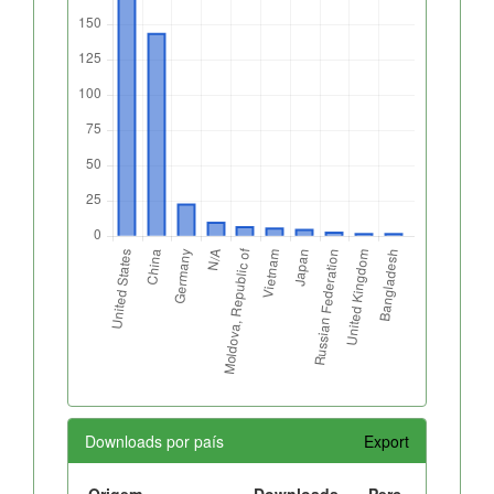
Downloads por país
Export
Origem
Downloads
Perc.