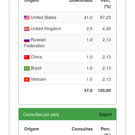
(%)
United States
41,0
87,23
United Kingdom
2,0
4,26
Russian
1,0
2,13
Federation
China
1,0
2,13
Brazil
1,0
2,13
Vietnam
1,0
2,13
47,0
100,00
Consultas por país
Export
Origem
Consultas
Perc.
(%)